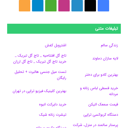
ف
ا
ل
ا
M
ت
خ
ی
ی
ی
ی
e
ل
و
س
ک
ن
ن
d
گ
ر
تبلیغات متنی
ب
س
ک
س
i
ر
ا
زندگی سالم
اشتروبل کفش
و
د
ت
u
ا
ک
تاج گل افتتاحیه _ تاج گل تبریک _
لایه سازان دماوند
خرید تاج گل تبریک _ تاج گل ارزان
ک
ا
ا
m
م
تست میل جنسی هالبرت + تحلیل
ی
گ
بهترین کادو برای دختر
رایگان
ن
ر
خرید قسطی لباس زنانه و
بهترین کلینیک فیزیو تراپی در تهران
مردانه
ا
قیمت سمعک اتیکن
خرید دایرکت انبوه
م
دستگاه کربوکسی تراپی
تیشرت زنانه شیک
پرستار سالمند در منزل، شرکت
دستگاه وکیوم مردانه