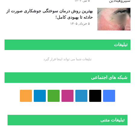
۵ تیر, ۱۴۰۲
بهترین روش درمان سوختگی جوشکاری صورت از
حادثه تا بهبودی کامل!
۵ خرداد, ۱۴۰۵
تبلیغات
تبلیغات شما می تواند اینجا قرار گیرد
شبکه های اجتماعی
ف
ا
ل
ا
M
ت
خ
ی
ی
ی
ی
e
ل
و
س
ک
ن
ن
d
گ
ر
تبلیغات متنی
ب
س
ک
س
i
ر
ا