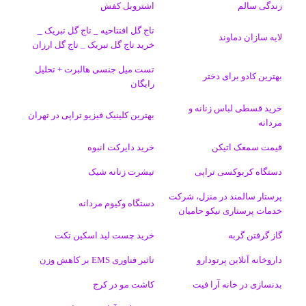
زندگی سالم
اشتروبل کفش
و
د
ت
u
ا
ک
تاج گل افتتاحیه _ تاج گل تبریک _
لایه سازان دماوند
خرید تاج گل تبریک _ تاج گل ارزان
ک
ا
ا
m
م
تست میل جنسی هالبرت + تحلیل
ی
گ
بهترین کادو برای دختر
رایگان
ن
ر
خرید قسطی لباس زنانه و
بهترین کلینیک فیزیو تراپی در تهران
مردانه
ا
قیمت سمعک اتیکن
خرید دایرکت انبوه
م
دستگاه کربوکسی تراپی
تیشرت زنانه شیک
پرستار سالمند در منزل، شرکت
دستگاه وکیوم مردانه
خدمات پرستاری نیکو حامیان
گاز گرفتن گربه
خرید چست لید اسکین تکت
داروخانه آنلاین پرتودارو
تاثیر فناوری EMS بر کاهش وزن
بدنسازی در خانه آرا فیت
کاشت مو در کرج