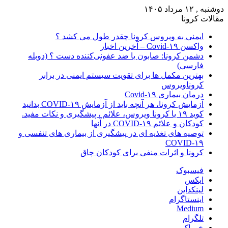
دوشنبه , ۱۲ مرداد ۱۴۰۵
مقالات کرونا
ایمنی به ویروس کرونا چقدر طول می کشد ؟
واکسن Covid-۱۹ – آخرین اخبار
دشمن کرونا: صابون یا ضد عفونی‌کننده دست ؟ (دوبله
فارسی)
بهترین مکمل ها برای تقویت سیستم ایمنی در برابر
کروناویروس
درمان بیماری Covid-۱۹
آزمایش کرونا، هر آنچه باید از آزمایش COVID-۱۹ بدانید
کوید ۱۹ یا کرونا ویروس، علائم ، پیشگیری و نکات مفید.
کودکان و علائم COVID-۱۹ در آنها
توصیه های تغذیه ای در پیشگیری از بیماری های تنفسی و
COVID-۱۹
کرونا و اثرات منفی برای کودکان چاق
فیسبوک
ایکس
لینکداین
اینستاگرام
Medium
تلگرام
خوراک