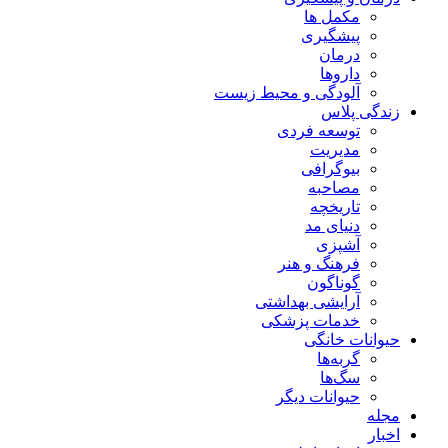
مکمل ها
پیشگیری
درمان
داروها
آلودگی و محیط زیست
زندگی پلاس
توسعه فردی
مدیریت
بیوگرافی
مصاحبه
تاریخچه
دنیای مد
آشپزی
فرهنگ و هنر
گوناگون
آرایشی بهداشتی
خدمات پزشکی
حیوانات خانگی
گربه‌ها
سگ‌ها
حیوانات دیگر
مجله
اخبار