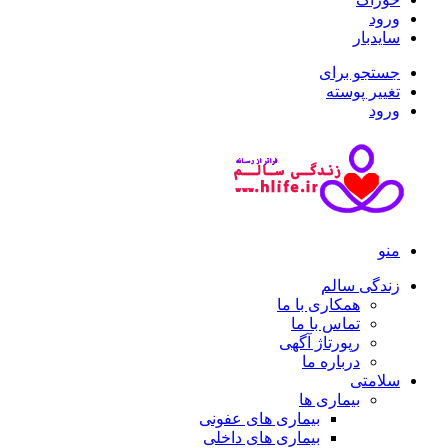
ورود
سایدبار
جستجو برای
تغییر پوسته
ورود
منو
زندگی سالم
همکاری با ما
تماس با ما
رپورتاژ آگهی
درباره ما
سلامتی
بیماری ها
بیماری های عفونی
بیماری های داخلی