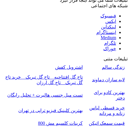
تبلیغات شما می تواند اینجا قرار گیرد
شبکه های اجتماعی
فیسبوک
ایکس
لینکداین
اینستاگرام
Medium
تلگرام
خوراک
تبلیغات متنی
زندگی سالم
اشتروبل کفش
تاج گل افتتاحیه _ تاج گل تبریک _ خرید تاج
لایه سازان دماوند
گل تبریک _ تاج گل ارزان
بهترین کادو برای
تست میل جنسی هالبرت + تحلیل رایگان
دختر
خرید قسطی لباس
بهترین کلینیک فیزیو تراپی در تهران
زنانه و مردانه
قیمت سمعک اتیکن
کربنات کلسیم مش 800