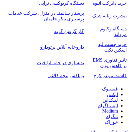
خرید دایرکت انبوه
دستگاه کربوکسی تراپی
پرستار سالمند در منزل، شرکت خدمات
تیشرت زنانه شیک
پرستاری نیکو حامیان
دستگاه وکیوم
گاز گرفتن گربه
مردانه
خرید چست لید
داروخانه آنلاین پرتودارو
اسکین تکت
تاثیر فناوری EMS
بدنسازی در خانه آرا فیت
بر کاهش وزن
کاشت مو در کرج
بوتاکس پنجه کلاغی
فیسبوک
ایکس
لینکداین
اینستاگرام
Medium
تلگرام
خوراک