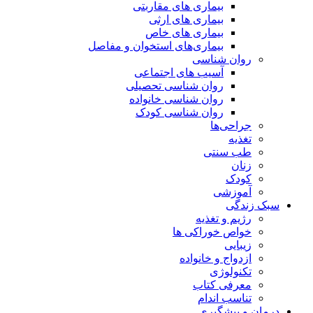
بیماری های مقاربتی
بیماری های ارثی
بیماری های خاص
بیماری‌های استخوان و مفاصل
روان شناسی
آسیب های اجتماعی
روان شناسی تحصیلی
روان شناسی خانواده
روان شناسی کودک
جراحی‌ها
تغذیه
طب سنتی
زنان
کودک
آموزشی
سبک زندگی
رژیم و تغذیه
خواص خوراکی ها
زیبایی
ازدواج و خانواده
تکنولوژی
معرفی کتاب
تناسب اندام
درمان و پیشگیری