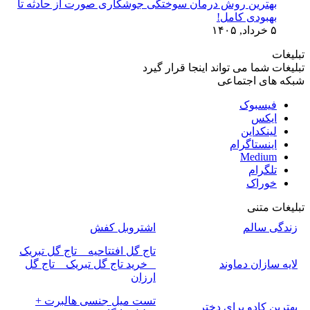
بهترین روش درمان سوختگی جوشکاری صورت از حادثه تا
بهبودی کامل!
۵ خرداد, ۱۴۰۵
تبلیغات
تبلیغات شما می تواند اینجا قرار گیرد
شبکه های اجتماعی
فیسبوک
ایکس
لینکداین
اینستاگرام
Medium
تلگرام
خوراک
تبلیغات متنی
زندگی سالم
اشتروبل کفش
تاج گل افتتاحیه _ تاج گل تبریک
لایه سازان دماوند
_ خرید تاج گل تبریک _ تاج گل
ارزان
تست میل جنسی هالبرت +
بهترین کادو برای دختر