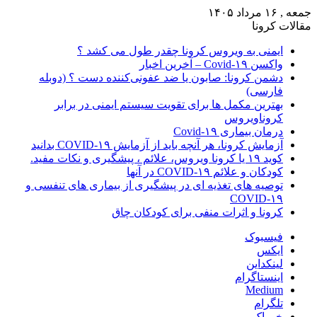
جمعه , ۱۶ مرداد ۱۴۰۵
مقالات کرونا
ایمنی به ویروس کرونا چقدر طول می کشد ؟
واکسن Covid-۱۹ – آخرین اخبار
دشمن کرونا: صابون یا ضد عفونی‌کننده دست ؟ (دوبله
فارسی)
بهترین مکمل ها برای تقویت سیستم ایمنی در برابر
کروناویروس
درمان بیماری Covid-۱۹
آزمایش کرونا، هر آنچه باید از آزمایش COVID-۱۹ بدانید
کوید ۱۹ یا کرونا ویروس، علائم ، پیشگیری و نکات مفید.
کودکان و علائم COVID-۱۹ در آنها
توصیه های تغذیه ای در پیشگیری از بیماری های تنفسی و
COVID-۱۹
کرونا و اثرات منفی برای کودکان چاق
فیسبوک
ایکس
لینکداین
اینستاگرام
Medium
تلگرام
خوراک