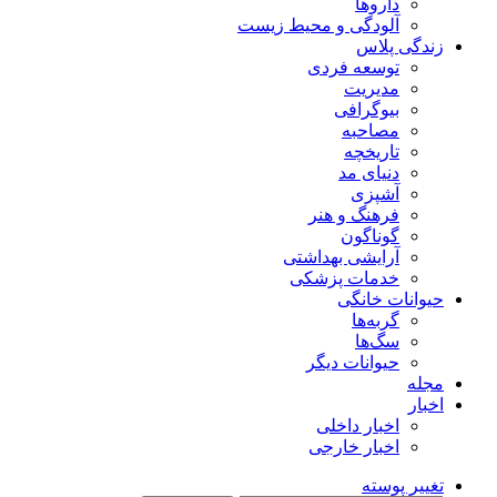
داروها
آلودگی و محیط زیست
زندگی پلاس
توسعه فردی
مدیریت
بیوگرافی
مصاحبه
تاریخچه
دنیای مد
آشپزی
فرهنگ و هنر
گوناگون
آرایشی بهداشتی
خدمات پزشکی
حیوانات خانگی
گربه‌ها
سگ‌ها
حیوانات دیگر
مجله
اخبار
اخبار داخلی
اخبار خارجی
تغییر پوسته