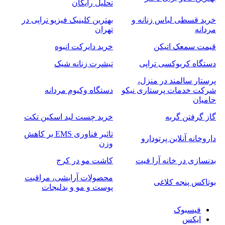
تحلیل رایگان
خرید قسطی لباس زنانه و
بهترین کلینیک فیزیو تراپی در
مردانه
تهران
قیمت سمعک اتیکن
خرید دایرکت انبوه
دستگاه کربوکسی تراپی
تیشرت زنانه شیک
پرستار سالمند در منزل،
شرکت خدمات پرستاری نیکو
دستگاه وکیوم مردانه
حامیان
گاز گرفتن گربه
خرید چست لید اسکین تکت
تاثیر فناوری EMS بر کاهش
داروخانه آنلاین پرتودارو
وزن
بدنسازی در خانه آرا فیت
کاشت مو در کرج
محصولات آرایشی، مراقبت
بوتاکس پنجه کلاغی
پوست و مو و بدلیجات
فیسبوک
ایکس