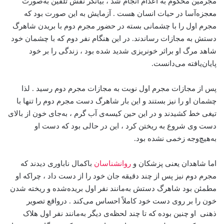
مجرمین محکوم‌ به اعدام انجام شد ، بیانگر نقش تلقین به‌صورت
معجزه‌آسا در حیات انسان هست . آزمایش به این صورت بود که
مجرم اول را با چشمانی بسته در حضور مجرم دوم با بریدن شاهرگ
دستش به مجازات رساندند. در این هنگام نفر دوم که با چشمان خود
شاهد مرگ او براثر خونریزی شدید شده بود ، زندگی را بر خود
پایان‌یافته می‌دانست.
پس از مجازات مجرم اول نوبت به مجازات مجرم دوم رسید . لذا
چشمان او را نیز بستند و این بار شاهرگ دست مجرم دوم را تنها با
تیغی خط کشیدند و در این حین کیسه‌ی آب گرم ، به‌جای خون از بالای
دست وی شروع به ریختن کرد ، این در حالی بود که دست او
به‌هیچ‌وجه زخمی نشده بود.
اما شاهدان یعنی پزشکان و
روانشناسان
باکمال ناباوری دیدند که
مجرم دوم نیز پس از چند دقیقه جان خود را از دست داد ، چراکه او
مطمئن بود شاهرگ دستش به‌مانند نفر اول بریده‌شده و ریخته شدن
خون را بر روی دست خود کاملاً احساس می‌کند . درواقع تصویر
ذهنی او چنین بوده که تا چند لحظه‌ی دیگر به‌مانند نفر اول هلاک