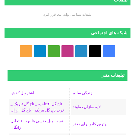
تبلیغات شما می تواند اینجا قرار گیرد
شبکه های اجتماعی
ف
ا
ل
ا
M
ت
خ
ی
ی
ی
ی
e
ل
و
س
ک
ن
ن
d
گ
ر
تبلیغات متنی
ب
س
ک
س
i
ر
ا
زندگی سالم
اشتروبل کفش
و
د
ت
u
ا
ک
تاج گل افتتاحیه _ تاج گل تبریک _
لایه سازان دماوند
خرید تاج گل تبریک _ تاج گل ارزان
ک
ا
ا
m
م
تست میل جنسی هالبرت + تحلیل
ی
گ
بهترین کادو برای دختر
رایگان