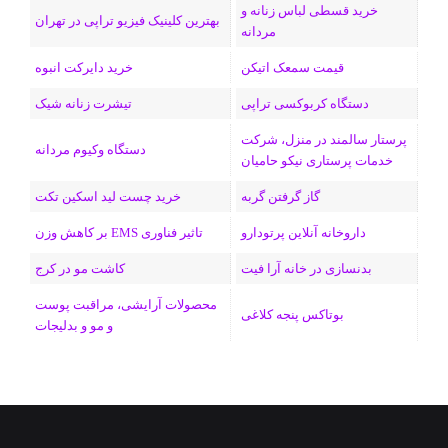
ن
ر
خرید قسطی لباس زنانه و
بهترین کلینیک فیزیو تراپی در تهران
مردانه
ا
قیمت سمعک اتیکن
خرید دایرکت انبوه
م
دستگاه کربوکسی تراپی
تیشرت زنانه شیک
پرستار سالمند در منزل، شرکت
دستگاه وکیوم مردانه
خدمات پرستاری نیکو حامیان
گاز گرفتن گربه
خرید چست لید اسکین تکت
داروخانه آنلاین پرتودارو
تاثیر فناوری EMS بر کاهش وزن
بدنسازی در خانه آرا فیت
کاشت مو در کرج
محصولات آرایشی، مراقبت پوست
بوتاکس پنجه کلاغی
و مو و بدلیجات