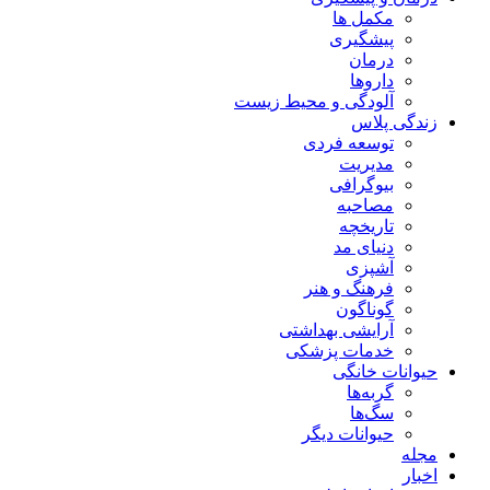
مکمل ها
پیشگیری
درمان
داروها
آلودگی و محیط زیست
زندگی پلاس
توسعه فردی
مدیریت
بیوگرافی
مصاحبه
تاریخچه
دنیای مد
آشپزی
فرهنگ و هنر
گوناگون
آرایشی بهداشتی
خدمات پزشکی
حیوانات خانگی
گربه‌ها
سگ‌ها
حیوانات دیگر
مجله
اخبار