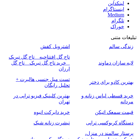
لینکداین
اینستاگرام
Medium
تلگرام
خوراک
تبلیغات متنی
زندگی سالم
اشتروبل کفش
تاج گل افتتاحیه _ تاج گل تبریک
لایه سازان دماوند
_ خرید تاج گل تبریک _ تاج گل
ارزان
تست میل جنسی هالبرت +
بهترین کادو برای دختر
تحلیل رایگان
خرید قسطی لباس زنانه و
بهترین کلینیک فیزیو تراپی در
مردانه
تهران
قیمت سمعک اتیکن
خرید دایرکت انبوه
دستگاه کربوکسی تراپی
تیشرت زنانه شیک
پرستار سالمند در منزل،