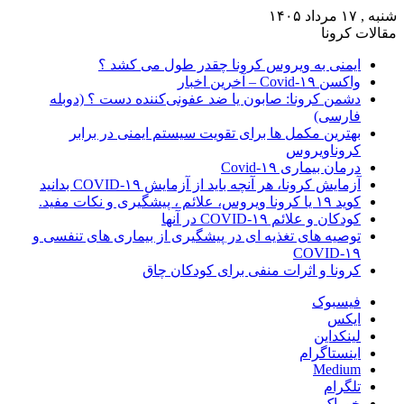
شنبه , ۱۷ مرداد ۱۴۰۵
مقالات کرونا
ایمنی به ویروس کرونا چقدر طول می کشد ؟
واکسن Covid-۱۹ – آخرین اخبار
دشمن کرونا: صابون یا ضد عفونی‌کننده دست ؟ (دوبله
فارسی)
بهترین مکمل ها برای تقویت سیستم ایمنی در برابر
کروناویروس
درمان بیماری Covid-۱۹
آزمایش کرونا، هر آنچه باید از آزمایش COVID-۱۹ بدانید
کوید ۱۹ یا کرونا ویروس، علائم ، پیشگیری و نکات مفید.
کودکان و علائم COVID-۱۹ در آنها
توصیه های تغذیه ای در پیشگیری از بیماری های تنفسی و
COVID-۱۹
کرونا و اثرات منفی برای کودکان چاق
فیسبوک
ایکس
لینکداین
اینستاگرام
Medium
تلگرام
خوراک