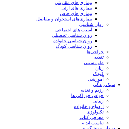
بیماری های مقاربتی
بیماری های ارثی
بیماری های خاص
بیماری‌های استخوان و مفاصل
روان شناسی
آسیب های اجتماعی
روان شناسی تحصیلی
روان شناسی خانواده
روان شناسی کودک
جراحی‌ها
تغذیه
طب سنتی
زنان
کودک
آموزشی
سبک زندگی
رژیم و تغذیه
خواص خوراکی ها
زیبایی
ازدواج و خانواده
تکنولوژی
معرفی کتاب
تناسب اندام
درمان و پیشگیری