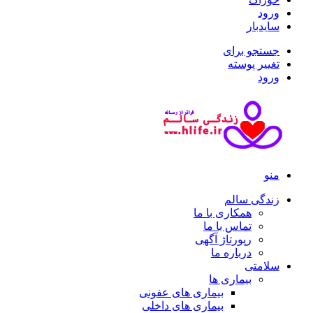
ورود
سایدبار
جستجو برای
تغییر پوسته
ورود
منو
زندگی سالم
همکاری با ما
تماس با ما
رپورتاژ آگهی
درباره ما
سلامتی
بیماری ها
بیماری های عفونی
بیماری های داخلی