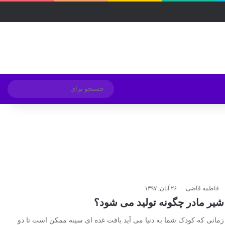
فیسبوک
ایکس
لینکداین
اینستاگرام
Medium
تلگرام
خوراک
ورود
ساید
تغییر پوسته
جستج
برای
فاطمه قاضی
۲۶ آبان, ۱۳۹۷
شیر مادر چگونه تولید می شود؟
زمانی که کودک شما به دنیا می آید بافت غده ای سینه ممکن است تا دو