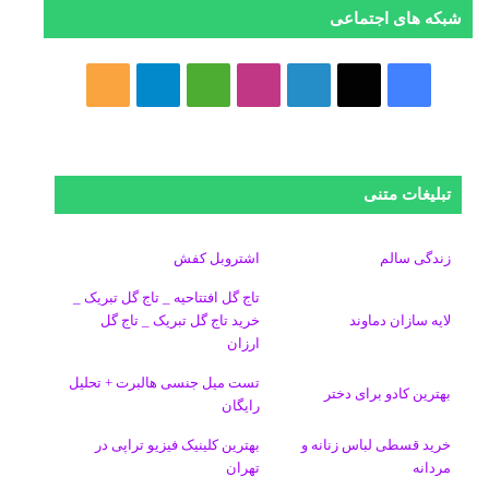
شبکه های اجتماعی
ف
ا
ل
ا
M
ت
خ
ی
ی
ی
ی
e
ل
و
س
ک
ن
ن
d
گ
ر
تبلیغات متنی
ب
س
ک
س
i
ر
ا
و
د
ت
u
ا
ک
زندگی سالم
اشتروبل کفش
تاج گل افتتاحیه _ تاج گل تبریک _
ک
ا
ا
m
م
لایه سازان دماوند
خرید تاج گل تبریک _ تاج گل
ارزان
ی
گ
تست میل جنسی هالبرت + تحلیل
ن
ر
بهترین کادو برای دختر
رایگان
ا
خرید قسطی لباس زنانه و
بهترین کلینیک فیزیو تراپی در
مردانه
تهران
م