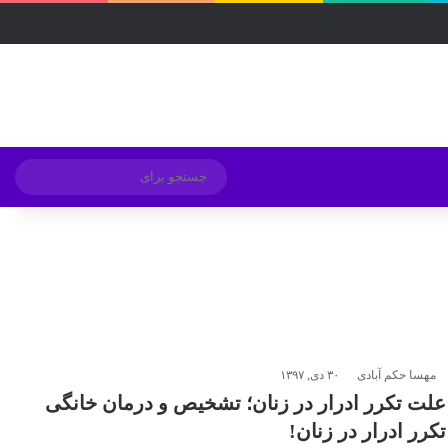
فیسبوک
ایکس
لینکداین
اینستاگرام
Medium
تلگرام
خوراک
ورود
ساید
تغییر پوسته
جستج
برای
مهسا حکم آبادی
۳۰ دی, ۱۳۹۷
علت تکرر ادرار در زنان؛ تشخیص و درمان خانگی
تکرر ادرار در زنان!