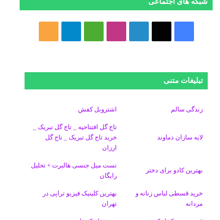
شبکه های اجتماعی
ف
ا
ل
ا
M
ت
خ
ی
ی
ی
ی
e
ل
و
س
ک
ن
ن
d
گ
ر
تبلیغات متنی
ب
س
ک
س
i
ر
ا
و
د
ت
u
ا
ک
زندگی سالم
اشتروبل کفش
تاج گل افتتاحیه _ تاج گل تبریک _
ک
ا
ا
m
م
لایه سازان دماوند
خرید تاج گل تبریک _ تاج گل
ارزان
ی
گ
تست میل جنسی هالبرت + تحلیل
ن
ر
بهترین کادو برای دختر
رایگان
ا
خرید قسطی لباس زنانه و
بهترین کلینیک فیزیو تراپی در
مردانه
تهران
م