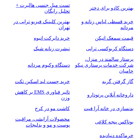
تست میل جنسی هالبرت +
بهترین کادو برای دختر
تحلیل رایگان
خرید قسطی لباس زنانه و
بهترین کلینیک فیزیو تراپی در
مردانه
تهران
قیمت سمعک اتیکن
خرید دایرکت انبوه
دستگاه کربوکسی تراپی
تیشرت زنانه شیک
پرستار سالمند در منزل،
شرکت خدمات پرستاری نیکو
دستگاه وکیوم مردانه
حامیان
گاز گرفتن گربه
خرید چست لید اسکین تکت
تاثیر فناوری EMS بر کاهش
داروخانه آنلاین پرتودارو
وزن
بدنسازی در خانه آرا فیت
کاشت مو در کرج
محصولات آرایشی، مراقبت
بوتاکس پنجه کلاغی
پوست و مو و بدلیجات
خرماکده دنیادیده