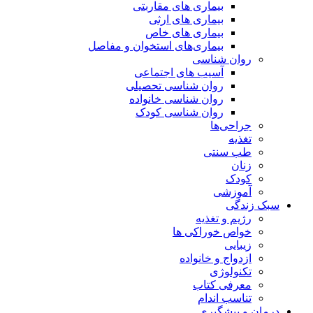
بیماری های مقاربتی
بیماری های ارثی
بیماری های خاص
بیماری‌های استخوان و مفاصل
روان شناسی
آسیب های اجتماعی
روان شناسی تحصیلی
روان شناسی خانواده
روان شناسی کودک
جراحی‌ها
تغذیه
طب سنتی
زنان
کودک
آموزشی
سبک زندگی
رژیم و تغذیه
خواص خوراکی ها
زیبایی
ازدواج و خانواده
تکنولوژی
معرفی کتاب
تناسب اندام
درمان و پیشگیری