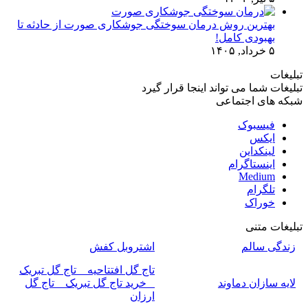
بهترین روش درمان سوختگی جوشکاری صورت از حادثه تا
بهبودی کامل!
۵ خرداد, ۱۴۰۵
تبلیغات
تبلیغات شما می تواند اینجا قرار گیرد
شبکه های اجتماعی
فیسبوک
ایکس
لینکداین
اینستاگرام
Medium
تلگرام
خوراک
تبلیغات متنی
زندگی سالم
اشتروبل کفش
تاج گل افتتاحیه _ تاج گل تبریک
لایه سازان دماوند
_ خرید تاج گل تبریک _ تاج گل
ارزان