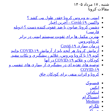
شنبه , ۱۷ مرداد ۱۴۰۵
مقالات کرونا
ایمنی به ویروس کرونا چقدر طول می کشد ؟
واکسن Covid-۱۹ – آخرین اخبار
دشمن کرونا: صابون یا ضد عفونی‌کننده دست ؟ (دوبله
فارسی)
بهترین مکمل ها برای تقویت سیستم ایمنی در برابر
کروناویروس
درمان بیماری Covid-۱۹
آزمایش کرونا، هر آنچه باید از آزمایش COVID-۱۹ بدانید
کوید ۱۹ یا کرونا ویروس، علائم ، پیشگیری و نکات مفید.
کودکان و علائم COVID-۱۹ در آنها
توصیه های تغذیه ای در پیشگیری از بیماری های تنفسی و
COVID-۱۹
کرونا و اثرات منفی برای کودکان چاق
فیسبوک
ایکس
لینکداین
اینستاگرام
Medium
تلگرام
خوراک