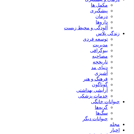
مکمل ها
پیشگیری
درمان
داروها
آلودگی و محیط زیست
زندگی پلاس
توسعه فردی
مدیریت
بیوگرافی
مصاحبه
تاریخچه
دنیای مد
آشپزی
فرهنگ و هنر
گوناگون
آرایشی بهداشتی
خدمات پزشکی
حیوانات خانگی
گربه‌ها
سگ‌ها
حیوانات دیگر
مجله
اخبار