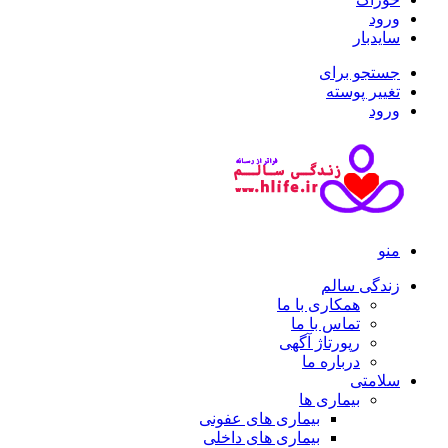
ورود
سایدبار
جستجو برای
تغییر پوسته
ورود
منو
زندگی سالم
همکاری با ما
تماس با ما
رپورتاژ آگهی
درباره ما
سلامتی
بیماری ها
بیماری های عفونی
بیماری های داخلی