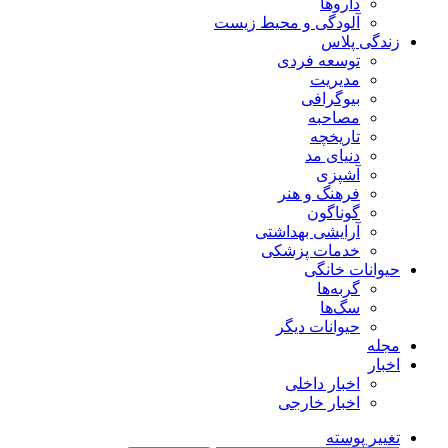
داروها
آلودگی و محیط زیست
زندگی پلاس
توسعه فردی
مدیریت
بیوگرافی
مصاحبه
تاریخچه
دنیای مد
آشپزی
فرهنگ و هنر
گوناگون
آرایشی بهداشتی
خدمات پزشکی
حیوانات خانگی
گربه‌ها
سگ‌ها
حیوانات دیگر
مجله
اخبار
اخبار داخلی
اخبار خارجی
تغییر پوسته