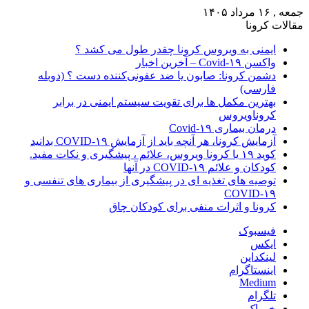
جمعه , ۱۶ مرداد ۱۴۰۵
مقالات کرونا
ایمنی به ویروس کرونا چقدر طول می کشد ؟
واکسن Covid-۱۹ – آخرین اخبار
دشمن کرونا: صابون یا ضد عفونی‌کننده دست ؟ (دوبله
فارسی)
بهترین مکمل ها برای تقویت سیستم ایمنی در برابر
کروناویروس
درمان بیماری Covid-۱۹
آزمایش کرونا، هر آنچه باید از آزمایش COVID-۱۹ بدانید
کوید ۱۹ یا کرونا ویروس، علائم ، پیشگیری و نکات مفید.
کودکان و علائم COVID-۱۹ در آنها
توصیه های تغذیه ای در پیشگیری از بیماری های تنفسی و
COVID-۱۹
کرونا و اثرات منفی برای کودکان چاق
فیسبوک
ایکس
لینکداین
اینستاگرام
Medium
تلگرام
خوراک