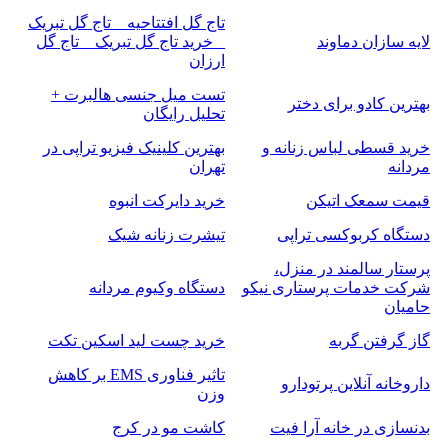
تاج گل افتتاحیه _ تاج گل تبریک
لایه سازان دماوند
_ خرید تاج گل تبریک _ تاج گل
ارزان
تست میل جنسی هالبرت +
بهترین کادو برای دختر
تحلیل رایگان
خرید قسطی لباس زنانه و
بهترین کلینیک فیزیو تراپی در
مردانه
تهران
قیمت سمعک اتیکن
خرید دایرکت انبوه
دستگاه کربوکسی تراپی
تیشرت زنانه شیک
پرستار سالمند در منزل،
شرکت خدمات پرستاری نیکو
دستگاه وکیوم مردانه
حامیان
گاز گرفتن گربه
خرید چست لید اسکین تکت
تاثیر فناوری EMS بر کاهش
داروخانه آنلاین پرتودارو
وزن
بدنسازی در خانه آرا فیت
کاشت مو در کرج