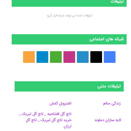
تبلیغات
تبلیغات شما می تواند اینجا قرار گیرد
شبکه های اجتماعی
ف
ا
ل
ا
M
ت
خ
ی
ی
ی
ی
e
ل
و
س
ک
ن
ن
d
گ
ر
تبلیغات متنی
ب
س
ک
س
i
ر
ا
و
د
ت
u
ا
ک
زندگی سالم
اشتروبل کفش
تاج گل افتتاحیه _ تاج گل تبریک _
ک
ا
ا
m
م
لایه سازان دماوند
خرید تاج گل تبریک _ تاج گل
ی
گ
ارزان