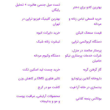
تست میل جنسی هالبرت + تحلیل
ن
ر
بهترین کادو برای دختر
رایگان
ا
خرید قسطی لباس زنانه و
بهترین کلینیک فیزیو تراپی در
مردانه
تهران
م
قیمت سمعک اتیکن
خرید دایرکت انبوه
دستگاه کربوکسی تراپی
تیشرت زنانه شیک
پرستار سالمند در منزل،
شرکت خدمات پرستاری نیکو
دستگاه وکیوم مردانه
حامیان
گاز گرفتن گربه
خرید چست لید اسکین تکت
داروخانه آنلاین پرتودارو
تاثیر فناوری EMS بر کاهش وزن
بدنسازی در خانه آرا فیت
کاشت مو در کرج
محصولات آرایشی، مراقبت پوست
بوتاکس پنجه کلاغی
و مو و بدلیجات