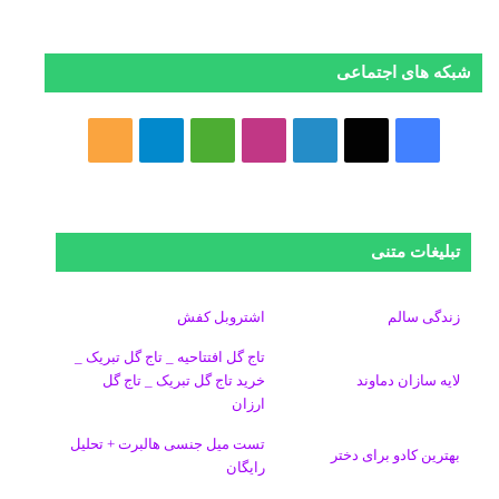
شبکه های اجتماعی
ف
ا
ل
ا
M
ت
خ
ی
ی
ی
ی
e
ل
و
س
ک
ن
ن
d
گ
ر
تبلیغات متنی
ب
س
ک
س
i
ر
ا
و
د
ت
u
ا
ک
زندگی سالم
اشتروبل کفش
تاج گل افتتاحیه _ تاج گل تبریک _
ک
ا
ا
m
م
لایه سازان دماوند
خرید تاج گل تبریک _ تاج گل
ارزان
ی
گ
تست میل جنسی هالبرت + تحلیل
ن
ر
بهترین کادو برای دختر
رایگان
ا