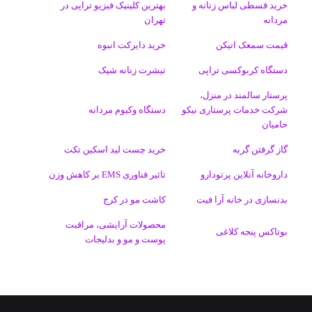
خرید قسطی لباس زنانه و
بهترین کلینیک فیزیو تراپی در
مردانه
تهران
م
قیمت سمعک اتیکن
خرید دایرکت انبوه
دستگاه کربوکسی تراپی
تیشرت زنانه شیک
پرستار سالمند در منزل،
شرکت خدمات پرستاری نیکو
دستگاه وکیوم مردانه
حامیان
گاز گرفتن گربه
خرید چست لید اسکین تکت
داروخانه آنلاین پرتودارو
تاثیر فناوری EMS بر کاهش وزن
بدنسازی در خانه آرا فیت
کاشت مو در کرج
محصولات آرایشی، مراقبت
بوتاکس پنجه کلاغی
پوست و مو و بدلیجات