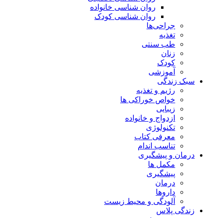
روان شناسی خانواده
روان شناسی کودک
جراحی‌ها
تغذیه
طب سنتی
زنان
کودک
آموزشی
سبک زندگی
رژیم و تغذیه
خواص خوراکی ها
زیبایی
ازدواج و خانواده
تکنولوژی
معرفی کتاب
تناسب اندام
درمان و پیشگیری
مکمل ها
پیشگیری
درمان
داروها
آلودگی و محیط زیست
زندگی پلاس