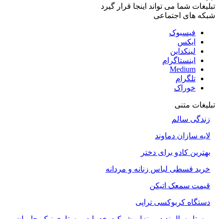
تبلیغات شما می تواند اینجا قرار گیرد
شبکه های اجتماعی
فیسبوک
ایکس
لینکداین
اینستاگرام
Medium
تلگرام
خوراک
تبلیغات متنی
زندگی سالم
لایه سازان دماوند
بهترین کادو برای دختر
خرید قسطی لباس زنانه و مردانه
قیمت سمعک اتیکن
دستگاه کربوکسی تراپی
پرستار سالمند در منزل، شرکت خدمات پرستاری نیکو حامیان