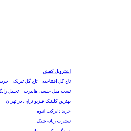
اشتروبل کفش
تاج گل افتتاحیه _ تاج گل تبریک _ خرید
تست میل جنسی هالبرت + تحلیل رایگ
بهترین کلینیک فیزیو تراپی در تهران
خرید دایرکت انبوه
تیشرت زنانه شیک
دستگاه وکیوم مردانه