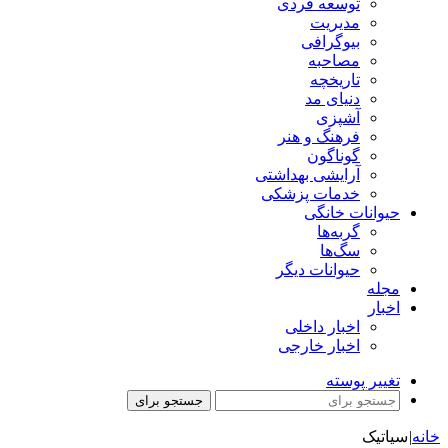
توسعه فردی
مدیریت
بیوگرافی
مصاحبه
تاریخچه
دنیای مد
آشپزی
فرهنگ و هنر
گوناگون
آرایشی بهداشتی
خدمات پزشکی
حیوانات خانگی
گربه‌ها
سگ‌ها
حیوانات دیگر
مجله
اخبار
اخبار داخلی
اخبار خارجی
تغییر پوسته
جستجو برای
خانه
|
سیاتیک