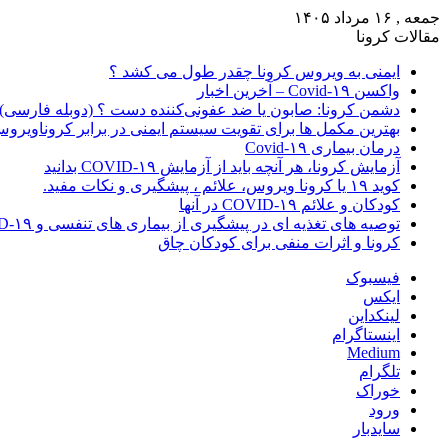
جمعه , ۱۶ مرداد ۱۴۰۵
مقالات کرونا
ایمنی به ویروس کرونا چقدر طول می کشد ؟
واکسن Covid-۱۹ – آخرین اخبار
دشمن کرونا: صابون یا ضد عفونی‌کننده دست ؟ (دوبله فارسی)
بهترین مکمل ها برای تقویت سیستم ایمنی در برابر کروناویرو
درمان بیماری Covid-۱۹
آزمایش کرونا، هر آنچه باید از آزمایش COVID-۱۹ بدانید
کوید ۱۹ یا کرونا ویروس، علائم ، پیشگیری و نکات مفید.
کودکان و علائم COVID-۱۹ در آنها
توصیه های تغذیه ای در پیشگیری از بیماری های تنفسی و COVID-۱۹
کرونا و اثرات منفی برای کودکان چاق
فیسبوک
ایکس
لینکداین
اینستاگرام
Medium
تلگرام
خوراک
ورود
سایدبار