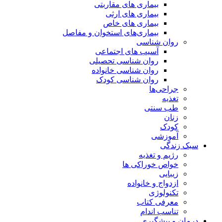
بیماری های مقاربتی
بیماری های ارثی
بیماری های خاص
بیماری‌های استخوان و مفاصل
روان شناسی
آسیب های اجتماعی
روان شناسی تحصیلی
روان شناسی خانواده
روان شناسی کودک
جراحی‌ها
تغذیه
طب سنتی
زنان
کودک
آموزشی
سبک زندگی
رژیم و تغذیه
خواص خوراکی ها
زیبایی
ازدواج و خانواده
تکنولوژی
معرفی کتاب
تناسب اندام
درمان و پیشگیری