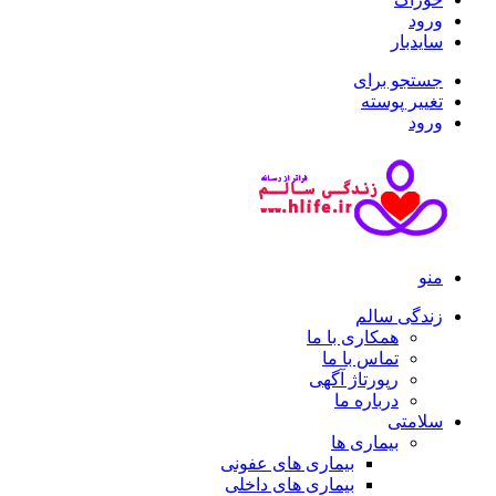
ورود
سایدبار
جستجو برای
تغییر پوسته
ورود
منو
زندگی سالم
همکاری با ما
تماس با ما
رپورتاژ آگهی
درباره ما
سلامتی
بیماری ها
بیماری های عفونی
بیماری های داخلی