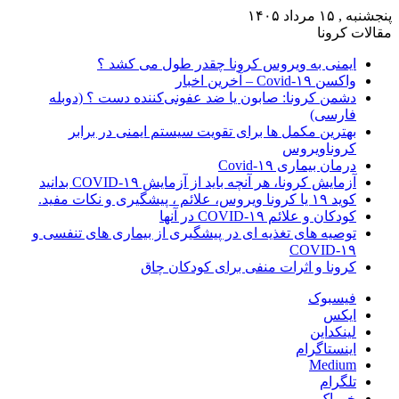
پنجشنبه , ۱۵ مرداد ۱۴۰۵
مقالات کرونا
ایمنی به ویروس کرونا چقدر طول می کشد ؟
واکسن Covid-۱۹ – آخرین اخبار
دشمن کرونا: صابون یا ضد عفونی‌کننده دست ؟ (دوبله
فارسی)
بهترین مکمل ها برای تقویت سیستم ایمنی در برابر
کروناویروس
درمان بیماری Covid-۱۹
آزمایش کرونا، هر آنچه باید از آزمایش COVID-۱۹ بدانید
کوید ۱۹ یا کرونا ویروس، علائم ، پیشگیری و نکات مفید.
کودکان و علائم COVID-۱۹ در آنها
توصیه های تغذیه ای در پیشگیری از بیماری های تنفسی و
COVID-۱۹
کرونا و اثرات منفی برای کودکان چاق
فیسبوک
ایکس
لینکداین
اینستاگرام
Medium
تلگرام
خوراک