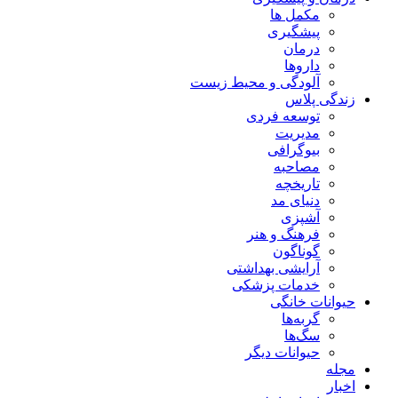
مکمل ها
پیشگیری
درمان
داروها
آلودگی و محیط زیست
زندگی پلاس
توسعه فردی
مدیریت
بیوگرافی
مصاحبه
تاریخچه
دنیای مد
آشپزی
فرهنگ و هنر
گوناگون
آرایشی بهداشتی
خدمات پزشکی
حیوانات خانگی
گربه‌ها
سگ‌ها
حیوانات دیگر
مجله
اخبار