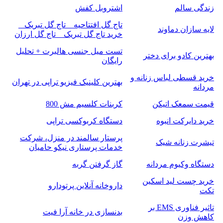
زندگی سالم
اشتروبل کفش
تاج گل افتتاحیه _ تاج گل تبریک _
لایه سازان دماوند
خرید تاج گل تبریک _ تاج گل ارزان
تست میل جنسی هالبرت + تحلیل
بهترین کادو برای دختر
رایگان
خرید قسطی لباس زنانه و
بهترین کلینیک فیزیو تراپی در تهران
مردانه
قیمت سمعک اتیکن
کربنات کلسیم مش 800
خرید دایرکت انبوه
دستگاه کربوکسی تراپی
پرستار سالمند در منزل، شرکت
تیشرت زنانه شیک
خدمات پرستاری نیکو حامیان
دستگاه وکیوم مردانه
گاز گرفتن گربه
خرید چست لید اسکین
داروخانه آنلاین پرتودارو
تکت
تاثیر فناوری EMS بر
بدنسازی در خانه آرا فیت
کاهش وزن