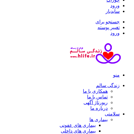
ورود
سایدبار
جستجو برای
تغییر پوسته
ورود
منو
زندگی سالم
همکاری با ما
تماس با ما
رپورتاژ آگهی
درباره ما
سلامتی
بیماری ها
بیماری های عفونی
بیماری های داخلی