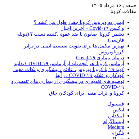
جمعه , ۱۶ مرداد ۱۴۰۵
مقالات کرونا
ایمنی به ویروس کرونا چقدر طول می کشد ؟
واکسن Covid-۱۹ – آخرین اخبار
دشمن کرونا: صابون یا ضد عفونی‌کننده دست ؟ (دوبله
فارسی)
بهترین مکمل ها برای تقویت سیستم ایمنی در برابر
کروناویروس
درمان بیماری Covid-۱۹
آزمایش کرونا، هر آنچه باید از آزمایش COVID-۱۹ بدانید
کوید ۱۹ یا کرونا ویروس، علائم ، پیشگیری و نکات مفید.
کودکان و علائم COVID-۱۹ در آنها
توصیه های تغذیه ای در پیشگیری از بیماری های تنفسی و
COVID-۱۹
کرونا و اثرات منفی برای کودکان چاق
فیسبوک
ایکس
لینکداین
اینستاگرام
Medium
تلگرام
خوراک