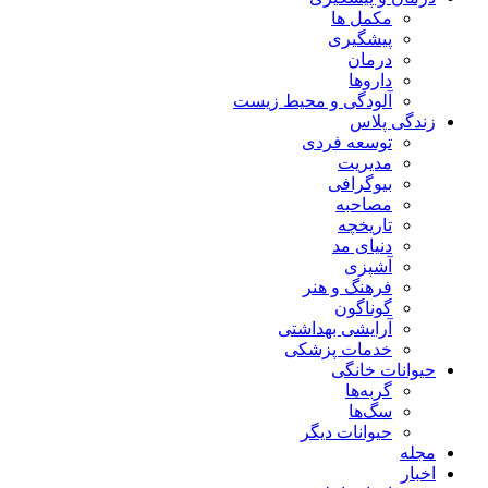
مکمل ها
پیشگیری
درمان
داروها
آلودگی و محیط زیست
زندگی پلاس
توسعه فردی
مدیریت
بیوگرافی
مصاحبه
تاریخچه
دنیای مد
آشپزی
فرهنگ و هنر
گوناگون
آرایشی بهداشتی
خدمات پزشکی
حیوانات خانگی
گربه‌ها
سگ‌ها
حیوانات دیگر
مجله
اخبار