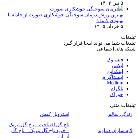
۵ تیر, ۱۴۰۲
بهترین روش درمان سوختگی جوشکاری صورت از حادثه تا
بهبودی کامل!
۵ خرداد, ۱۴۰۵
تبلیغات
تبلیغات شما می تواند اینجا قرار گیرد
شبکه های اجتماعی
فیسبوک
ایکس
لینکداین
اینستاگرام
Medium
تلگرام
خوراک
تبلیغات متنی
زندگی سالم
اشتروبل کفش
تاج گل افتتاحیه _ تاج گل تبریک
لایه سازان دماوند
_ خرید تاج گل تبریک _ تاج گل
ارزان