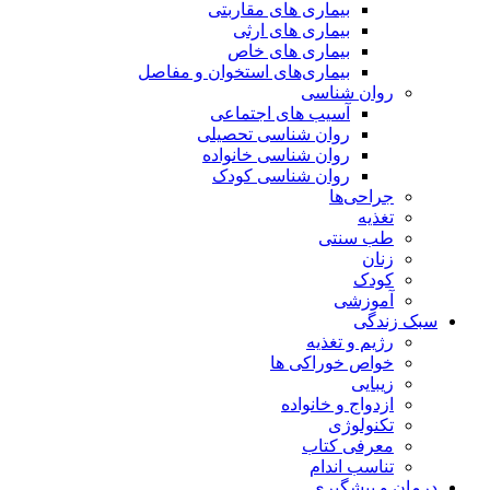
بیماری های مقاربتی
بیماری های ارثی
بیماری های خاص
بیماری‌های استخوان و مفاصل
روان شناسی
آسیب های اجتماعی
روان شناسی تحصیلی
روان شناسی خانواده
روان شناسی کودک
جراحی‌ها
تغذیه
طب سنتی
زنان
کودک
آموزشی
سبک زندگی
رژیم و تغذیه
خواص خوراکی ها
زیبایی
ازدواج و خانواده
تکنولوژی
معرفی کتاب
تناسب اندام
درمان و پیشگیری