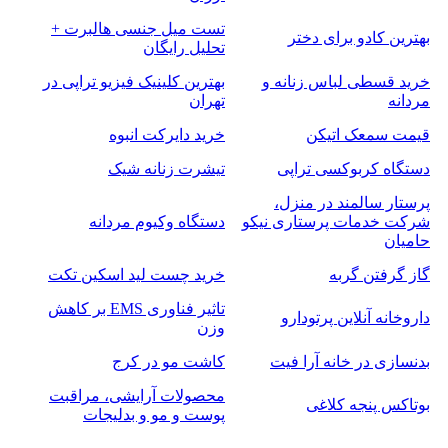
تست میل جنسی هالبرت +
بهترین کادو برای دختر
تحلیل رایگان
خرید قسطی لباس زنانه و
بهترین کلینیک فیزیو تراپی در
مردانه
تهران
قیمت سمعک اتیکن
خرید دایرکت انبوه
دستگاه کربوکسی تراپی
تیشرت زنانه شیک
پرستار سالمند در منزل،
شرکت خدمات پرستاری نیکو
دستگاه وکیوم مردانه
حامیان
گاز گرفتن گربه
خرید چست لید اسکین تکت
تاثیر فناوری EMS بر کاهش
داروخانه آنلاین پرتودارو
وزن
بدنسازی در خانه آرا فیت
کاشت مو در کرج
محصولات آرایشی، مراقبت
بوتاکس پنجه کلاغی
پوست و مو و بدلیجات