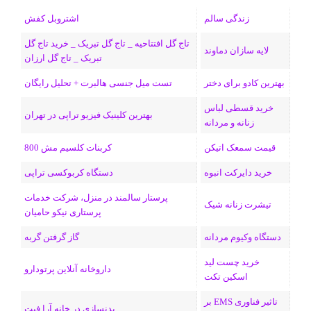
ب
س
ک
س
i
ر
ا
زندگی سالم
اشتروبل کفش
و
د
ت
u
ا
ک
تاج گل افتتاحیه _ تاج گل تبریک _ خرید تاج گل
لایه سازان دماوند
تبریک _ تاج گل ارزان
ک
ا
ا
m
م
بهترین کادو برای دختر
تست میل جنسی هالبرت + تحلیل رایگان
ی
گ
خرید قسطی لباس
ن
ر
بهترین کلینیک فیزیو تراپی در تهران
زنانه و مردانه
ا
قیمت سمعک اتیکن
کربنات کلسیم مش 800
م
خرید دایرکت انبوه
دستگاه کربوکسی تراپی
پرستار سالمند در منزل، شرکت خدمات
تیشرت زنانه شیک
پرستاری نیکو حامیان
دستگاه وکیوم مردانه
گاز گرفتن گربه
خرید چست لید
داروخانه آنلاین پرتودارو
اسکین تکت
تاثیر فناوری EMS بر
بدنسازی در خانه آرا فیت