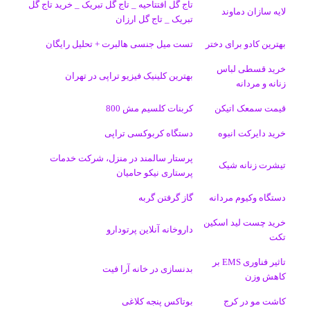
تاج گل افتتاحیه _ تاج گل تبریک _ خرید تاج گل
لایه سازان دماوند
تبریک _ تاج گل ارزان
ک
ا
ا
m
م
بهترین کادو برای دختر
تست میل جنسی هالبرت + تحلیل رایگان
ی
گ
خرید قسطی لباس
ن
ر
بهترین کلینیک فیزیو تراپی در تهران
زنانه و مردانه
ا
قیمت سمعک اتیکن
کربنات کلسیم مش 800
م
خرید دایرکت انبوه
دستگاه کربوکسی تراپی
پرستار سالمند در منزل، شرکت خدمات
تیشرت زنانه شیک
پرستاری نیکو حامیان
دستگاه وکیوم مردانه
گاز گرفتن گربه
خرید چست لید اسکین
داروخانه آنلاین پرتودارو
تکت
تاثیر فناوری EMS بر
بدنسازی در خانه آرا فیت
کاهش وزن
کاشت مو در کرج
بوتاکس پنجه کلاغی