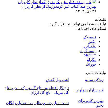
بهترین ضد آفتاب غیر کومدوژنیک از نظر کاربران
۲۸ دی, ۱۴۰۲
تبلیغات
تبلیغات شما می تواند اینجا قرار گیرد
شبکه های اجتماعی
فیسبوک
ایکس
لینکداین
اینستاگرام
Medium
تلگرام
خوراک
تبلیغات متنی
زندگی سالم
اشتروبل کفش
تاج گل افتتاحیه _ تاج گل تبریک _ خرید تاج
لایه سازان دماوند
گل تبریک _ تاج گل ارزان
بهترین کادو برای
تست میل جنسی هالبرت + تحلیل رایگان
دختر