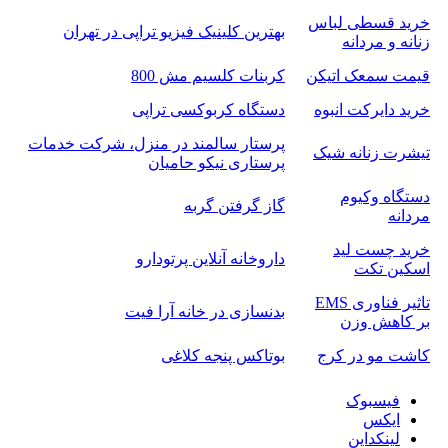
خرید قسطی لباس
بهترین کلینیک فیزیو تراپی در تهران
زنانه و مردانه
قیمت سمعک اتیکن
کربنات کلسیم مش 800
خرید دایرکت انبوه
دستگاه کربوکسی تراپی
پرستار سالمند در منزل، شرکت خدمات
تیشرت زنانه شیک
پرستاری نیکو حامیان
دستگاه وکیوم
گاز گرفتن گربه
مردانه
خرید چست لید
داروخانه آنلاین پرتودارو
اسکین تکت
تاثیر فناوری EMS
بدنسازی در خانه آرا فیت
بر کاهش وزن
کاشت مو در کرج
بوتاکس پنجه کلاغی
فیسبوک
ایکس
لینکداین