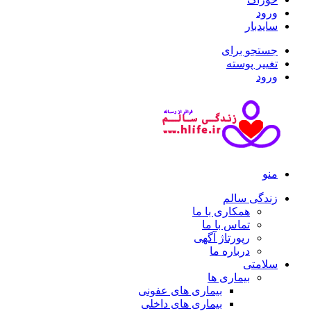
ورود
سایدبار
جستجو برای
تغییر پوسته
ورود
منو
زندگی سالم
همکاری با ما
تماس با ما
رپورتاژ آگهی
درباره ما
سلامتی
بیماری ها
بیماری های عفونی
بیماری های داخلی