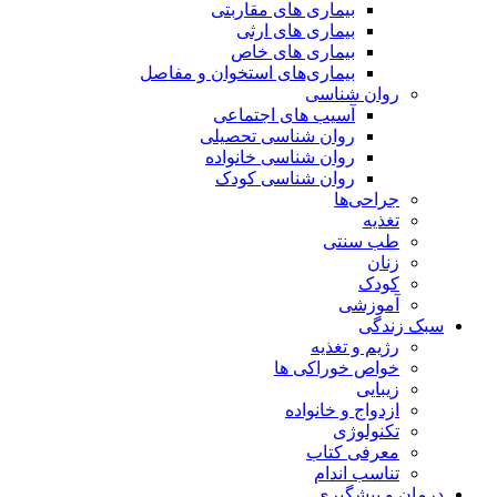
بیماری های مقاربتی
بیماری های ارثی
بیماری های خاص
بیماری‌های استخوان و مفاصل
روان شناسی
آسیب های اجتماعی
روان شناسی تحصیلی
روان شناسی خانواده
روان شناسی کودک
جراحی‌ها
تغذیه
طب سنتی
زنان
کودک
آموزشی
سبک زندگی
رژیم و تغذیه
خواص خوراکی ها
زیبایی
ازدواج و خانواده
تکنولوژی
معرفی کتاب
تناسب اندام
درمان و پیشگیری