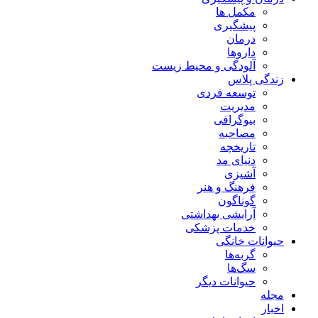
مکمل ها
پیشگیری
درمان
داروها
آلودگی و محیط زیست
زندگی پلاس
توسعه فردی
مدیریت
بیوگرافی
مصاحبه
تاریخچه
دنیای مد
آشپزی
فرهنگ و هنر
گوناگون
آرایشی بهداشتی
خدمات پزشکی
حیوانات خانگی
گربه‌ها
سگ‌ها
حیوانات دیگر
مجله
اخبار