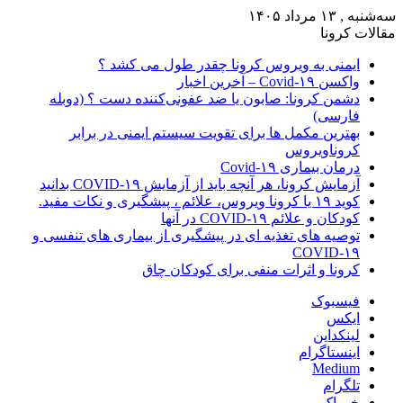
سه‌شنبه , ۱۳ مرداد ۱۴۰۵
مقالات کرونا
ایمنی به ویروس کرونا چقدر طول می کشد ؟
واکسن Covid-۱۹ – آخرین اخبار
دشمن کرونا: صابون یا ضد عفونی‌کننده دست ؟ (دوبله
فارسی)
بهترین مکمل ها برای تقویت سیستم ایمنی در برابر
کروناویروس
درمان بیماری Covid-۱۹
آزمایش کرونا، هر آنچه باید از آزمایش COVID-۱۹ بدانید
کوید ۱۹ یا کرونا ویروس، علائم ، پیشگیری و نکات مفید.
کودکان و علائم COVID-۱۹ در آنها
توصیه های تغذیه ای در پیشگیری از بیماری های تنفسی و
COVID-۱۹
کرونا و اثرات منفی برای کودکان چاق
فیسبوک
ایکس
لینکداین
اینستاگرام
Medium
تلگرام
خوراک