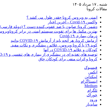
شنبه , ۱۷ مرداد ۱۴۰۵
مقالات کرونا
ایمنی به ویروس کرونا چقدر طول می کشد ؟
واکسن Covid-۱۹ – آخرین اخبار
دشمن کرونا: صابون یا ضد عفونی‌کننده دست ؟ (دوبله فارسی)
بهترین مکمل ها برای تقویت سیستم ایمنی در برابر کروناویرو
درمان بیماری Covid-۱۹
آزمایش کرونا، هر آنچه باید از آزمایش COVID-۱۹ بدانید
کوید ۱۹ یا کرونا ویروس، علائم ، پیشگیری و نکات مفید.
کودکان و علائم COVID-۱۹ در آنها
توصیه های تغذیه ای در پیشگیری از بیماری های تنفسی و COVID-۱۹
کرونا و اثرات منفی برای کودکان چاق
فیسبوک
ایکس
لینکداین
اینستاگرام
Medium
تلگرام
خوراک
ورود
سایدبار