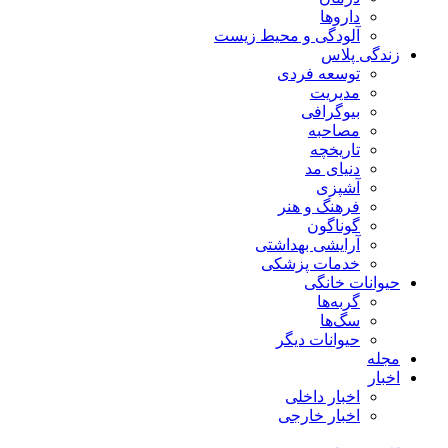
داروها
آلودگی و محیط زیست
زندگی پلاس
توسعه فردی
مدیریت
بیوگرافی
مصاحبه
تاریخچه
دنیای مد
آشپزی
فرهنگ و هنر
گوناگون
آرایشی بهداشتی
خدمات پزشکی
حیوانات خانگی
گربه‌ها
سگ‌ها
حیوانات دیگر
مجله
اخبار
اخبار داخلی
اخبار خارجی