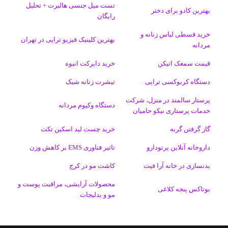
تست میل جنسی هالبرت + تحلیل
ی
گ
بهترین کادو برای دختر
رایگان
ن
ر
خرید قسطی لباس زنانه و
بهترین کلینیک فیزیو تراپی در تهران
مردانه
ا
قیمت سمعک اتیکن
خرید دایرکت انبوه
م
دستگاه کربوکسی تراپی
تیشرت زنانه شیک
پرستار سالمند در منزل، شرکت
دستگاه وکیوم مردانه
خدمات پرستاری نیکو حامیان
گاز گرفتن گربه
خرید چست لید اسکین تکت
داروخانه آنلاین پرتودارو
تاثیر فناوری EMS بر کاهش وزن
بدنسازی در خانه آرا فیت
کاشت مو در کرج
محصولات آرایشی، مراقبت پوست و
بوتاکس پنجه کلاغی
مو و بدلیجات