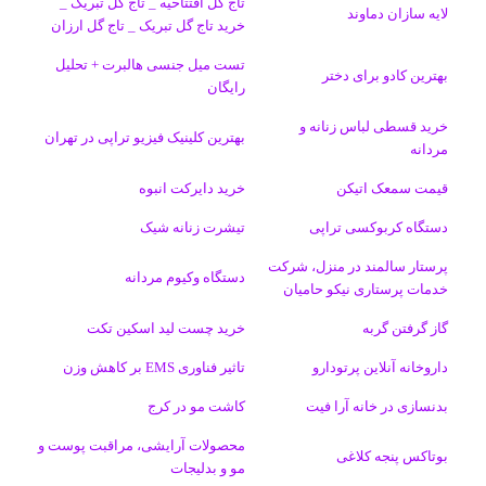
تاج گل افتتاحیه _ تاج گل تبریک _
لایه سازان دماوند
خرید تاج گل تبریک _ تاج گل ارزان
ک
ا
ا
m
م
تست میل جنسی هالبرت + تحلیل
ی
گ
بهترین کادو برای دختر
رایگان
ن
ر
خرید قسطی لباس زنانه و
بهترین کلینیک فیزیو تراپی در تهران
مردانه
ا
قیمت سمعک اتیکن
خرید دایرکت انبوه
م
دستگاه کربوکسی تراپی
تیشرت زنانه شیک
پرستار سالمند در منزل، شرکت
دستگاه وکیوم مردانه
خدمات پرستاری نیکو حامیان
گاز گرفتن گربه
خرید چست لید اسکین تکت
داروخانه آنلاین پرتودارو
تاثیر فناوری EMS بر کاهش وزن
بدنسازی در خانه آرا فیت
کاشت مو در کرج
محصولات آرایشی، مراقبت پوست و
بوتاکس پنجه کلاغی
مو و بدلیجات