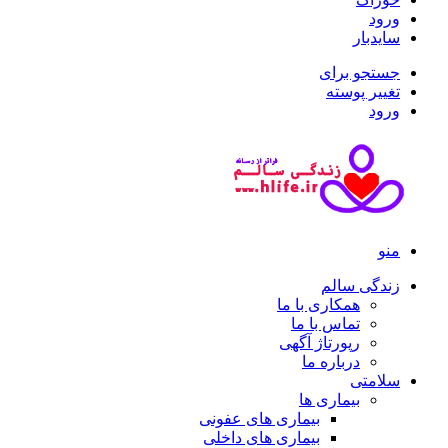
ورود
سایدبار
جستجو برای
تغییر پوسته
ورود
منو
زندگی سالم
همکاری با ما
تماس با ما
رپورتاژ آگهی
درباره ما
سلامتی
بیماری ها
بیماری های عفونی
بیماری های داخلی