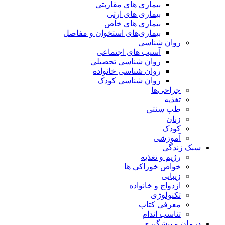
بیماری های مقاربتی
بیماری های ارثی
بیماری های خاص
بیماری‌های استخوان و مفاصل
روان شناسی
آسیب های اجتماعی
روان شناسی تحصیلی
روان شناسی خانواده
روان شناسی کودک
جراحی‌ها
تغذیه
طب سنتی
زنان
کودک
آموزشی
سبک زندگی
رژیم و تغذیه
خواص خوراکی ها
زیبایی
ازدواج و خانواده
تکنولوژی
معرفی کتاب
تناسب اندام
درمان و پیشگیری