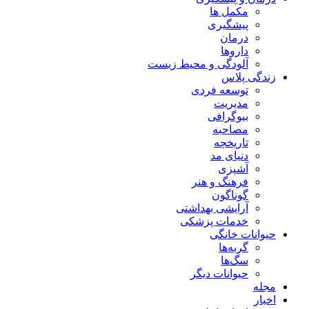
مکمل ها
پیشگیری
درمان
داروها
آلودگی و محیط زیست
زندگی پلاس
توسعه فردی
مدیریت
بیوگرافی
مصاحبه
تاریخچه
دنیای مد
آشپزی
فرهنگ و هنر
گوناگون
آرایشی بهداشتی
خدمات پزشکی
حیوانات خانگی
گربه‌ها
سگ‌ها
حیوانات دیگر
مجله
اخبار