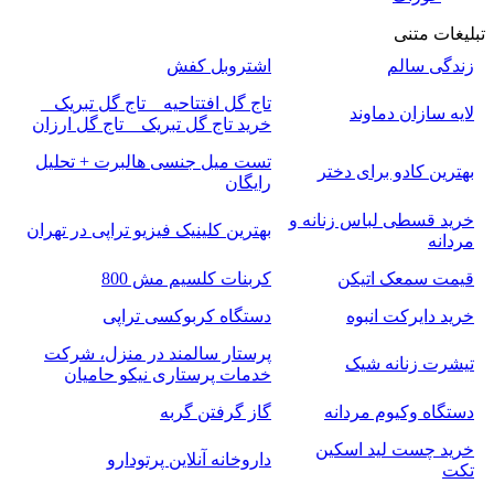
تبلیغات متنی
زندگی سالم
اشتروبل کفش
تاج گل افتتاحیه _ تاج گل تبریک _
لایه سازان دماوند
خرید تاج گل تبریک _ تاج گل ارزان
تست میل جنسی هالبرت + تحلیل
بهترین کادو برای دختر
رایگان
خرید قسطی لباس زنانه و
بهترین کلینیک فیزیو تراپی در تهران
مردانه
قیمت سمعک اتیکن
کربنات کلسیم مش 800
خرید دایرکت انبوه
دستگاه کربوکسی تراپی
پرستار سالمند در منزل، شرکت
تیشرت زنانه شیک
خدمات پرستاری نیکو حامیان
دستگاه وکیوم مردانه
گاز گرفتن گربه
خرید چست لید اسکین
داروخانه آنلاین پرتودارو
تکت