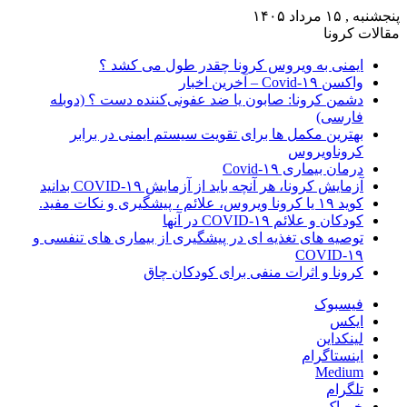
پنجشنبه , ۱۵ مرداد ۱۴۰۵
مقالات کرونا
ایمنی به ویروس کرونا چقدر طول می کشد ؟
واکسن Covid-۱۹ – آخرین اخبار
دشمن کرونا: صابون یا ضد عفونی‌کننده دست ؟ (دوبله
فارسی)
بهترین مکمل ها برای تقویت سیستم ایمنی در برابر
کروناویروس
درمان بیماری Covid-۱۹
آزمایش کرونا، هر آنچه باید از آزمایش COVID-۱۹ بدانید
کوید ۱۹ یا کرونا ویروس، علائم ، پیشگیری و نکات مفید.
کودکان و علائم COVID-۱۹ در آنها
توصیه های تغذیه ای در پیشگیری از بیماری های تنفسی و
COVID-۱۹
کرونا و اثرات منفی برای کودکان چاق
فیسبوک
ایکس
لینکداین
اینستاگرام
Medium
تلگرام
خوراک