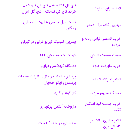
تاج گل افتتاحیه _ تاج گل تبریک _
ک
ا
ا
m
م
لایه سازان دماوند
خرید تاج گل تبریک _ تاج گل ارزان
ی
گ
تست میل جنسی هالبرت + تحلیل
بهترین کادو برای دختر
رایگان
ن
ر
خرید قسطی لباس زنانه و
ا
بهترین کلینیک فیزیو تراپی در تهران
مردانه
م
قیمت سمعک اتیکن
کربنات کلسیم مش 800
خرید دایرکت انبوه
دستگاه کربوکسی تراپی
پرستار سالمند در منزل، شرکت خدمات
تیشرت زنانه شیک
پرستاری نیکو حامیان
دستگاه وکیوم مردانه
گاز گرفتن گربه
خرید چست لید اسکین
داروخانه آنلاین پرتودارو
تکت
تاثیر فناوری EMS بر
بدنسازی در خانه آرا فیت
کاهش وزن