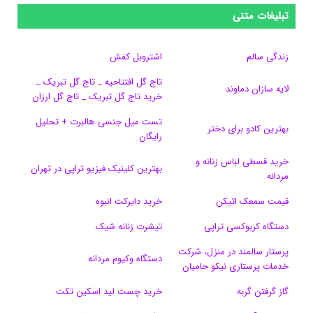
س
ک
ن
ن
d
گ
ر
تبلیغات متنی
ب
س
ک
س
i
ر
ا
زندگی سالم
اشتروبل کفش
و
د
ت
u
ا
ک
تاج گل افتتاحیه _ تاج گل تبریک _
لایه سازان دماوند
خرید تاج گل تبریک _ تاج گل ارزان
ک
ا
ا
m
م
تست میل جنسی هالبرت + تحلیل
ی
گ
بهترین کادو برای دختر
رایگان
ن
ر
خرید قسطی لباس زنانه و
بهترین کلینیک فیزیو تراپی در تهران
مردانه
ا
قیمت سمعک اتیکن
خرید دایرکت انبوه
م
دستگاه کربوکسی تراپی
تیشرت زنانه شیک
پرستار سالمند در منزل، شرکت
دستگاه وکیوم مردانه
خدمات پرستاری نیکو حامیان
گاز گرفتن گربه
خرید چست لید اسکین تکت