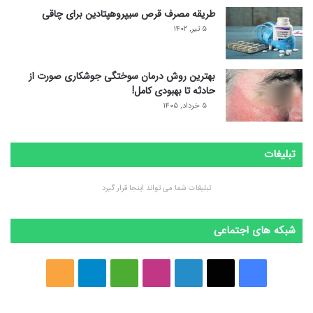
طریقه مصرف قرص سیپروهپتادین برای چاقی
۵ تیر, ۱۴۰۲
بهترین روش درمان سوختگی جوشکاری صورت از
حادثه تا بهبودی کامل!
۵ خرداد, ۱۴۰۵
تبلیغات
تبلیغات شما می تواند اینجا قرار گیرد
شبکه های اجتماعی
ف
ا
ل
ا
M
ت
خ
ی
ی
ی
ی
e
ل
و