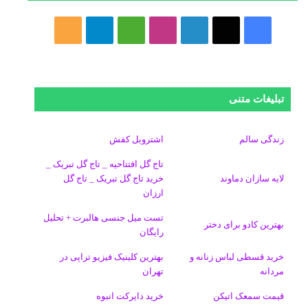
ف
ا
ل
ا
M
ت
خ
ی
ی
ی
ی
e
ل
و
س
ک
ن
ن
d
گ
ر
تبلیغات متنی
ب
س
ک
س
i
ر
ا
و
د
ت
u
ا
ک
زندگی سالم
اشتروبل کفش
تاج گل افتتاحیه _ تاج گل تبریک _
ک
ا
ا
m
م
لایه سازان دماوند
خرید تاج گل تبریک _ تاج گل
ارزان
ی
گ
تست میل جنسی هالبرت + تحلیل
ن
ر
بهترین کادو برای دختر
رایگان
ا
خرید قسطی لباس زنانه و
بهترین کلینیک فیزیو تراپی در
مردانه
تهران
م
قیمت سمعک اتیکن
خرید دایرکت انبوه