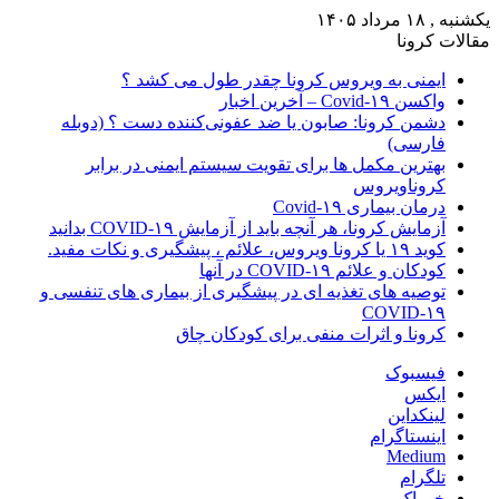
یکشنبه , ۱۸ مرداد ۱۴۰۵
مقالات کرونا
ایمنی به ویروس کرونا چقدر طول می کشد ؟
واکسن Covid-۱۹ – آخرین اخبار
دشمن کرونا: صابون یا ضد عفونی‌کننده دست ؟ (دوبله
فارسی)
بهترین مکمل ها برای تقویت سیستم ایمنی در برابر
کروناویروس
درمان بیماری Covid-۱۹
آزمایش کرونا، هر آنچه باید از آزمایش COVID-۱۹ بدانید
کوید ۱۹ یا کرونا ویروس، علائم ، پیشگیری و نکات مفید.
کودکان و علائم COVID-۱۹ در آنها
توصیه های تغذیه ای در پیشگیری از بیماری های تنفسی و
COVID-۱۹
کرونا و اثرات منفی برای کودکان چاق
فیسبوک
ایکس
لینکداین
اینستاگرام
Medium
تلگرام
خوراک