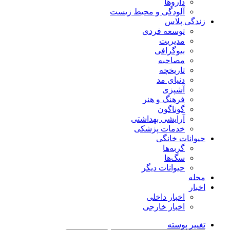
داروها
آلودگی و محیط زیست
زندگی پلاس
توسعه فردی
مدیریت
بیوگرافی
مصاحبه
تاریخچه
دنیای مد
آشپزی
فرهنگ و هنر
گوناگون
آرایشی بهداشتی
خدمات پزشکی
حیوانات خانگی
گربه‌ها
سگ‌ها
حیوانات دیگر
مجله
اخبار
اخبار داخلی
اخبار خارجی
تغییر پوسته