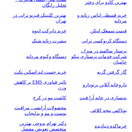
بهترین کادو برای دختر
تحلیل رایگان
خرید قسطی لباس زنانه و
بهترین کلینیک فیزیو تراپی در
مردانه
تهران
قیمت سمعک اتیکن
خرید دایرکت انبوه
دستگاه کربوکسی تراپی
تیشرت زنانه شیک
پرستار سالمند در منزل،
شرکت خدمات پرستاری نیکو
دستگاه وکیوم مردانه
حامیان
گاز گرفتن گربه
خرید چست لید اسکین تکت
تاثیر فناوری EMS بر کاهش
داروخانه آنلاین پرتودارو
وزن
بدنسازی در خانه آرا فیت
کاشت مو در کرج
محصولات آرایشی، مراقبت
بوتاکس پنجه کلاغی
پوست و مو و بدلیجات
دکتر بهرام بدوحی بهترین
خرماکده دنیادیده
متخصص تعویض مفصل