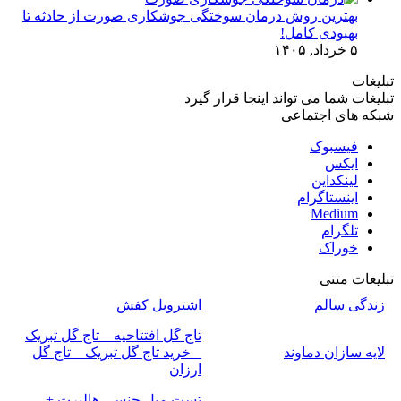
بهترین روش درمان سوختگی جوشکاری صورت از حادثه تا
بهبودی کامل!
۵ خرداد, ۱۴۰۵
تبلیغات
تبلیغات شما می تواند اینجا قرار گیرد
شبکه های اجتماعی
فیسبوک
ایکس
لینکداین
اینستاگرام
Medium
تلگرام
خوراک
تبلیغات متنی
زندگی سالم
اشتروبل کفش
تاج گل افتتاحیه _ تاج گل تبریک
لایه سازان دماوند
_ خرید تاج گل تبریک _ تاج گل
ارزان
تست میل جنسی هالبرت +