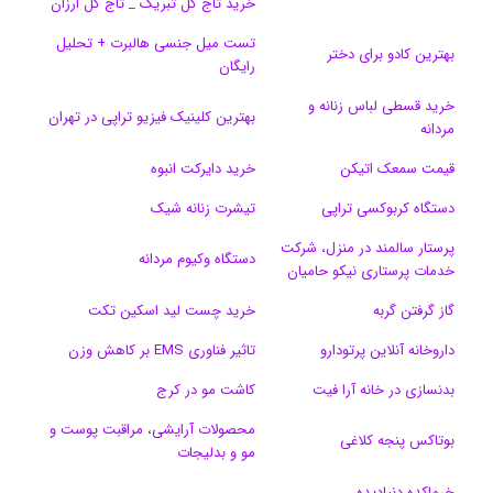
خرید تاج گل تبریک _ تاج گل ارزان
ک
ا
ا
m
م
تست میل جنسی هالبرت + تحلیل
ی
گ
بهترین کادو برای دختر
رایگان
ن
ر
خرید قسطی لباس زنانه و
بهترین کلینیک فیزیو تراپی در تهران
مردانه
ا
قیمت سمعک اتیکن
خرید دایرکت انبوه
م
دستگاه کربوکسی تراپی
تیشرت زنانه شیک
پرستار سالمند در منزل، شرکت
دستگاه وکیوم مردانه
خدمات پرستاری نیکو حامیان
گاز گرفتن گربه
خرید چست لید اسکین تکت
داروخانه آنلاین پرتودارو
تاثیر فناوری EMS بر کاهش وزن
بدنسازی در خانه آرا فیت
کاشت مو در کرج
محصولات آرایشی، مراقبت پوست و
بوتاکس پنجه کلاغی
مو و بدلیجات
خرماکده دنیادیده