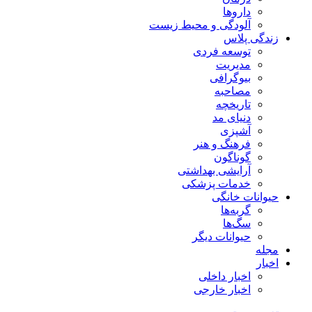
داروها
آلودگی و محیط زیست
زندگی پلاس
توسعه فردی
مدیریت
بیوگرافی
مصاحبه
تاریخچه
دنیای مد
آشپزی
فرهنگ و هنر
گوناگون
آرایشی بهداشتی
خدمات پزشکی
حیوانات خانگی
گربه‌ها
سگ‌ها
حیوانات دیگر
مجله
اخبار
اخبار داخلی
اخبار خارجی