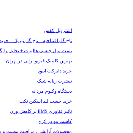
اشتروبل کفش
تاج گل افتتاحیه _ تاج گل تبریک _ خرید
تست میل جنسی هالبرت + تحلیل رایگ
بهترین کلینیک فیزیو تراپی در تهران
خرید دایرکت انبوه
تیشرت زنانه شیک
دستگاه وکیوم مردانه
خرید چست لید اسکین تکت
تاثیر فناوری EMS بر کاهش وزن
کاشت مو در کرج
محصولات آرایشی، مراقبت پوست و مو