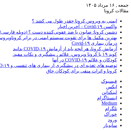
جمعه , ۱۶ مرداد ۱۴۰۵
مقالات کرونا
ایمنی به ویروس کرونا چقدر طول می کشد ؟
واکسن Covid-۱۹ – آخرین اخبار
دشمن کرونا: صابون یا ضد عفونی‌کننده دست ؟ (دوبله فارسی)
بهترین مکمل ها برای تقویت سیستم ایمنی در برابر کروناویرو
درمان بیماری Covid-۱۹
آزمایش کرونا، هر آنچه باید از آزمایش COVID-۱۹ بدانید
کوید ۱۹ یا کرونا ویروس، علائم ، پیشگیری و نکات مفید.
کودکان و علائم COVID-۱۹ در آنها
توصیه های تغذیه ای در پیشگیری از بیماری های تنفسی و COVID-۱۹
کرونا و اثرات منفی برای کودکان چاق
فیسبوک
ایکس
لینکداین
اینستاگرام
Medium
تلگرام
خوراک
ورود
سایدبار