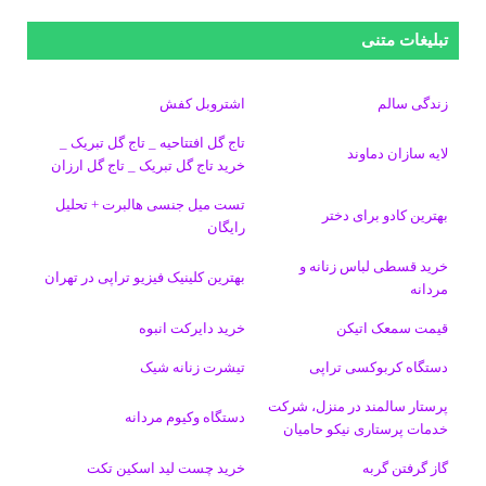
س
ک
ن
ن
d
گ
ر
تبلیغات متنی
ب
س
ک
س
i
ر
ا
زندگی سالم
اشتروبل کفش
و
د
ت
u
ا
ک
تاج گل افتتاحیه _ تاج گل تبریک _
لایه سازان دماوند
خرید تاج گل تبریک _ تاج گل ارزان
ک
ا
ا
m
م
تست میل جنسی هالبرت + تحلیل
ی
گ
بهترین کادو برای دختر
رایگان
ن
ر
خرید قسطی لباس زنانه و
بهترین کلینیک فیزیو تراپی در تهران
مردانه
ا
قیمت سمعک اتیکن
خرید دایرکت انبوه
م
دستگاه کربوکسی تراپی
تیشرت زنانه شیک
پرستار سالمند در منزل، شرکت
دستگاه وکیوم مردانه
خدمات پرستاری نیکو حامیان
گاز گرفتن گربه
خرید چست لید اسکین تکت