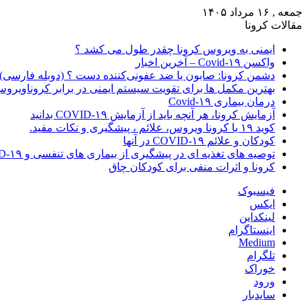
جمعه , ۱۶ مرداد ۱۴۰۵
مقالات کرونا
ایمنی به ویروس کرونا چقدر طول می کشد ؟
واکسن Covid-۱۹ – آخرین اخبار
دشمن کرونا: صابون یا ضد عفونی‌کننده دست ؟ (دوبله فارسی)
بهترین مکمل ها برای تقویت سیستم ایمنی در برابر کروناویرو
درمان بیماری Covid-۱۹
آزمایش کرونا، هر آنچه باید از آزمایش COVID-۱۹ بدانید
کوید ۱۹ یا کرونا ویروس، علائم ، پیشگیری و نکات مفید.
کودکان و علائم COVID-۱۹ در آنها
توصیه های تغذیه ای در پیشگیری از بیماری های تنفسی و COVID-۱۹
کرونا و اثرات منفی برای کودکان چاق
فیسبوک
ایکس
لینکداین
اینستاگرام
Medium
تلگرام
خوراک
ورود
سایدبار