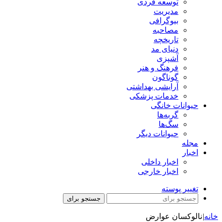
توسعه فردی
مدیریت
بیوگرافی
مصاحبه
تاریخچه
دنیای مد
آشپزی
فرهنگ و هنر
گوناگون
آرایشی بهداشتی
خدمات پزشکی
حیوانات خانگی
گربه‌ها
سگ‌ها
حیوانات دیگر
مجله
اخبار
اخبار داخلی
اخبار خارجی
تغییر پوسته
جستجو برای
خانه
|
نالوکسان عوارض