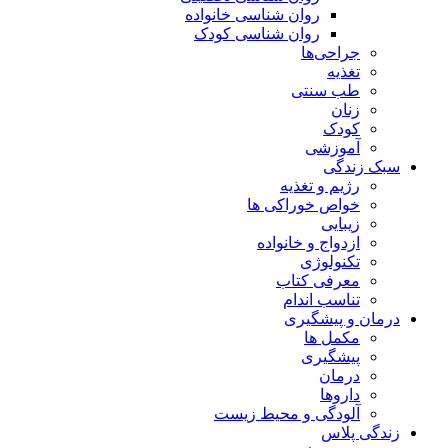
روان شناسی خانواده
روان شناسی کودک
جراحی‌ها
تغذیه
طب سنتی
زنان
کودک
آموزشی
سبک زندگی
رژیم و تغذیه
خواص خوراکی ها
زیبایی
ازدواج و خانواده
تکنولوژی
معرفی کتاب
تناسب اندام
درمان و پیشگیری
مکمل ها
پیشگیری
درمان
داروها
آلودگی و محیط زیست
زندگی پلاس