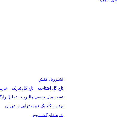
اشتروبل کفش
تاج گل افتتاحیه _ تاج گل تبریک _ خرید
تست میل جنسی هالبرت + تحلیل رایگ
بهترین کلینیک فیزیو تراپی در تهران
خرید دایرکت انبوه