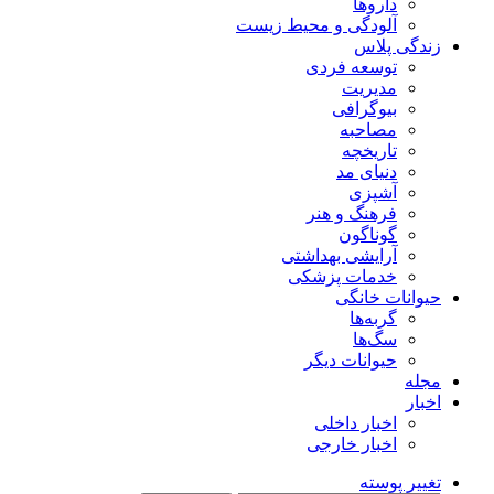
داروها
آلودگی و محیط زیست
زندگی پلاس
توسعه فردی
مدیریت
بیوگرافی
مصاحبه
تاریخچه
دنیای مد
آشپزی
فرهنگ و هنر
گوناگون
آرایشی بهداشتی
خدمات پزشکی
حیوانات خانگی
گربه‌ها
سگ‌ها
حیوانات دیگر
مجله
اخبار
اخبار داخلی
اخبار خارجی
تغییر پوسته