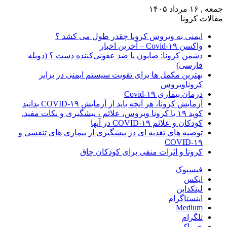
جمعه , ۱۶ مرداد ۱۴۰۵
مقالات کرونا
ایمنی به ویروس کرونا چقدر طول می کشد ؟
واکسن Covid-۱۹ – آخرین اخبار
دشمن کرونا: صابون یا ضد عفونی‌کننده دست ؟ (دوبله
فارسی)
بهترین مکمل ها برای تقویت سیستم ایمنی در برابر
کروناویروس
درمان بیماری Covid-۱۹
آزمایش کرونا، هر آنچه باید از آزمایش COVID-۱۹ بدانید
کوید ۱۹ یا کرونا ویروس، علائم ، پیشگیری و نکات مفید.
کودکان و علائم COVID-۱۹ در آنها
توصیه های تغذیه ای در پیشگیری از بیماری های تنفسی و
COVID-۱۹
کرونا و اثرات منفی برای کودکان چاق
فیسبوک
ایکس
لینکداین
اینستاگرام
Medium
تلگرام
خوراک