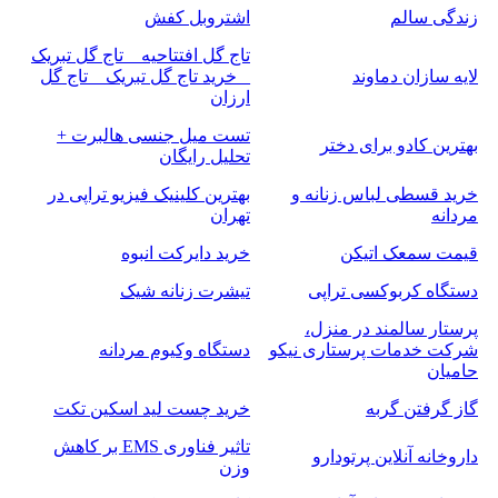
زندگی سالم
اشتروبل کفش
تاج گل افتتاحیه _ تاج گل تبریک
لایه سازان دماوند
_ خرید تاج گل تبریک _ تاج گل
ارزان
تست میل جنسی هالبرت +
بهترین کادو برای دختر
تحلیل رایگان
خرید قسطی لباس زنانه و
بهترین کلینیک فیزیو تراپی در
مردانه
تهران
قیمت سمعک اتیکن
خرید دایرکت انبوه
دستگاه کربوکسی تراپی
تیشرت زنانه شیک
پرستار سالمند در منزل،
شرکت خدمات پرستاری نیکو
دستگاه وکیوم مردانه
حامیان
گاز گرفتن گربه
خرید چست لید اسکین تکت
تاثیر فناوری EMS بر کاهش
داروخانه آنلاین پرتودارو
وزن