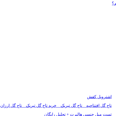
م؟
اشتروبل کفش
تاج گل افتتاحیه _ تاج گل تبریک _ خرید تاج گل تبریک _ تاج گل ارزان
تست میل جنسی هالبرت + تحلیل رایگان