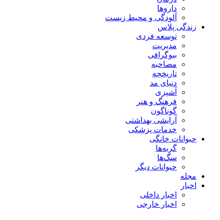
داروها
آلودگی و محیط زیست
زندگی پلاس
توسعه فردی
مدیریت
بیوگرافی
مصاحبه
تاریخچه
دنیای مد
آشپزی
فرهنگ و هنر
گوناگون
آرایشی بهداشتی
خدمات پزشکی
حیوانات خانگی
گربه‌ها
سگ‌ها
حیوانات دیگر
مجله
اخبار
اخبار داخلی
اخبار خارجی