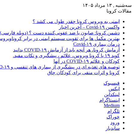
سه‌شنبه , ۱۳ مرداد ۱۴۰۵
مقالات کرونا
ایمنی به ویروس کرونا چقدر طول می کشد ؟
واکسن Covid-۱۹ – آخرین اخبار
دشمن کرونا: صابون یا ضد عفونی‌کننده دست ؟ (دوبله فارسی)
بهترین مکمل ها برای تقویت سیستم ایمنی در برابر کروناویرو
درمان بیماری Covid-۱۹
آزمایش کرونا، هر آنچه باید از آزمایش COVID-۱۹ بدانید
کوید ۱۹ یا کرونا ویروس، علائم ، پیشگیری و نکات مفید.
کودکان و علائم COVID-۱۹ در آنها
توصیه های تغذیه ای در پیشگیری از بیماری های تنفسی و COVID-۱۹
کرونا و اثرات منفی برای کودکان چاق
فیسبوک
ایکس
لینکداین
اینستاگرام
Medium
تلگرام
خوراک
ورود
سایدبار