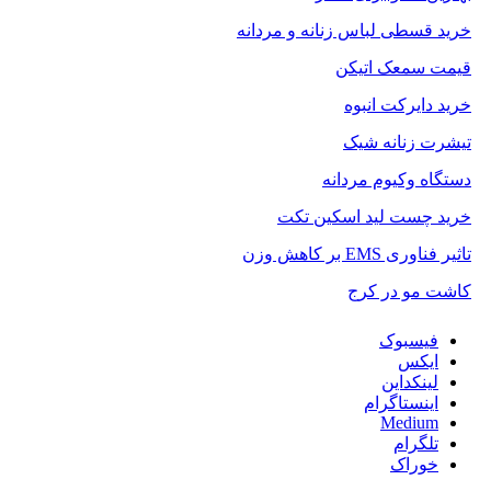
خرید قسطی لباس زنانه و مردانه
قیمت سمعک اتیکن
خرید دایرکت انبوه
تیشرت زنانه شیک
دستگاه وکیوم مردانه
خرید چست لید اسکین تکت
تاثیر فناوری EMS بر کاهش وزن
کاشت مو در کرج
فیسبوک
ایکس
لینکداین
اینستاگرام
Medium
تلگرام
خوراک