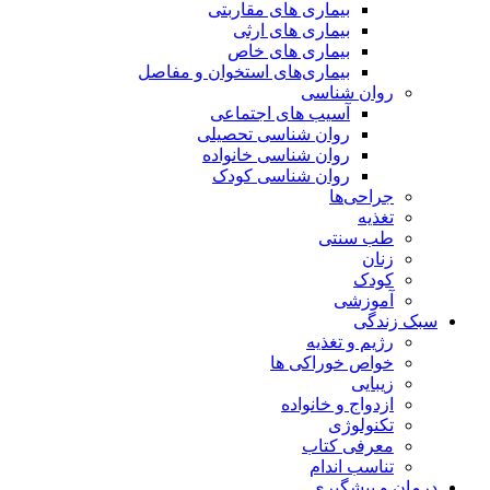
بیماری های مقاربتی
بیماری های ارثی
بیماری های خاص
بیماری‌های استخوان و مفاصل
روان شناسی
آسیب های اجتماعی
روان شناسی تحصیلی
روان شناسی خانواده
روان شناسی کودک
جراحی‌ها
تغذیه
طب سنتی
زنان
کودک
آموزشی
سبک زندگی
رژیم و تغذیه
خواص خوراکی ها
زیبایی
ازدواج و خانواده
تکنولوژی
معرفی کتاب
تناسب اندام
درمان و پیشگیری