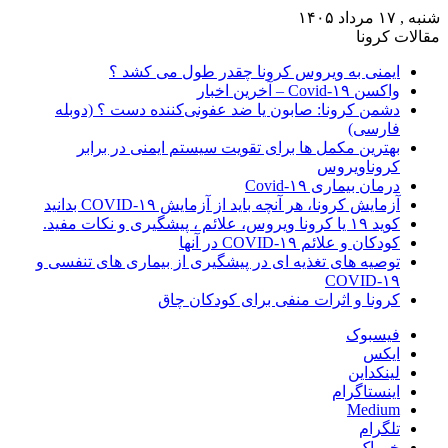
شنبه , ۱۷ مرداد ۱۴۰۵
مقالات کرونا
ایمنی به ویروس کرونا چقدر طول می کشد ؟
واکسن Covid-۱۹ – آخرین اخبار
دشمن کرونا: صابون یا ضد عفونی‌کننده دست ؟ (دوبله
فارسی)
بهترین مکمل ها برای تقویت سیستم ایمنی در برابر
کروناویروس
درمان بیماری Covid-۱۹
آزمایش کرونا، هر آنچه باید از آزمایش COVID-۱۹ بدانید
کوید ۱۹ یا کرونا ویروس، علائم ، پیشگیری و نکات مفید.
کودکان و علائم COVID-۱۹ در آنها
توصیه های تغذیه ای در پیشگیری از بیماری های تنفسی و
COVID-۱۹
کرونا و اثرات منفی برای کودکان چاق
فیسبوک
ایکس
لینکداین
اینستاگرام
Medium
تلگرام
خوراک