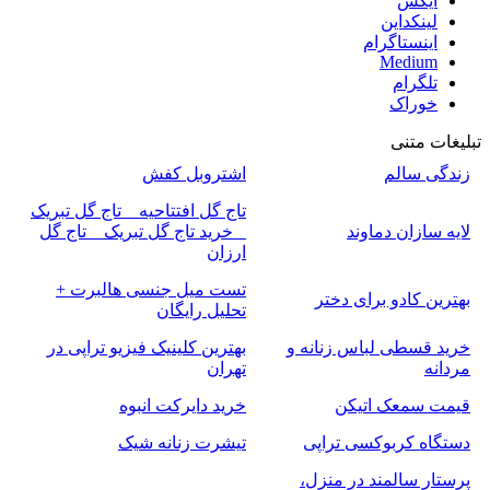
ایکس
لینکداین
اینستاگرام
Medium
تلگرام
خوراک
تبلیغات متنی
زندگی سالم
اشتروبل کفش
تاج گل افتتاحیه _ تاج گل تبریک
لایه سازان دماوند
_ خرید تاج گل تبریک _ تاج گل
ارزان
تست میل جنسی هالبرت +
بهترین کادو برای دختر
تحلیل رایگان
خرید قسطی لباس زنانه و
بهترین کلینیک فیزیو تراپی در
مردانه
تهران
قیمت سمعک اتیکن
خرید دایرکت انبوه
دستگاه کربوکسی تراپی
تیشرت زنانه شیک
پرستار سالمند در منزل،