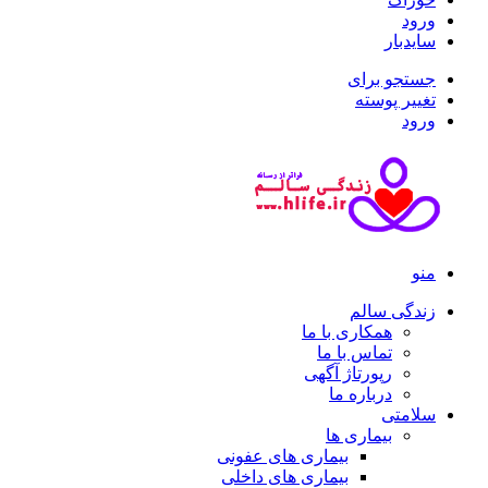
ورود
سایدبار
جستجو برای
تغییر پوسته
ورود
منو
زندگی سالم
همکاری با ما
تماس با ما
رپورتاژ آگهی
درباره ما
سلامتی
بیماری ها
بیماری های عفونی
بیماری های داخلی