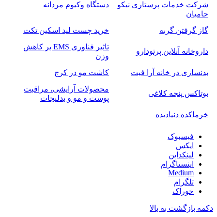
شرکت خدمات پرستاری نیکو
دستگاه وکیوم مردانه
حامیان
گاز گرفتن گربه
خرید چست لید اسکین تکت
تاثیر فناوری EMS بر کاهش
داروخانه آنلاین پرتودارو
وزن
بدنسازی در خانه آرا فیت
کاشت مو در کرج
محصولات آرایشی، مراقبت
بوتاکس پنجه کلاغی
پوست و مو و بدلیجات
خرماکده دنیادیده
فیسبوک
ایکس
لینکداین
اینستاگرام
Medium
تلگرام
خوراک
دکمه بازگشت به بالا