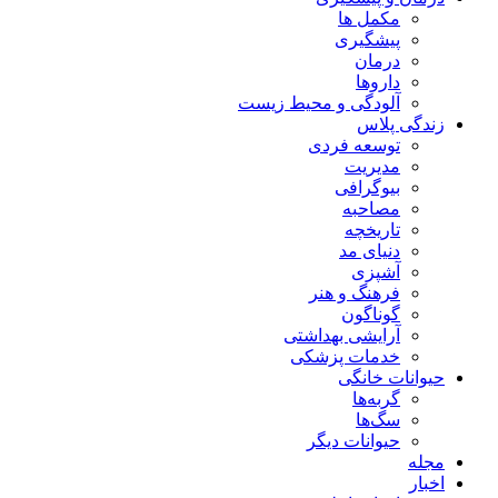
مکمل ها
پیشگیری
درمان
داروها
آلودگی و محیط زیست
زندگی پلاس
توسعه فردی
مدیریت
بیوگرافی
مصاحبه
تاریخچه
دنیای مد
آشپزی
فرهنگ و هنر
گوناگون
آرایشی بهداشتی
خدمات پزشکی
حیوانات خانگی
گربه‌ها
سگ‌ها
حیوانات دیگر
مجله
اخبار