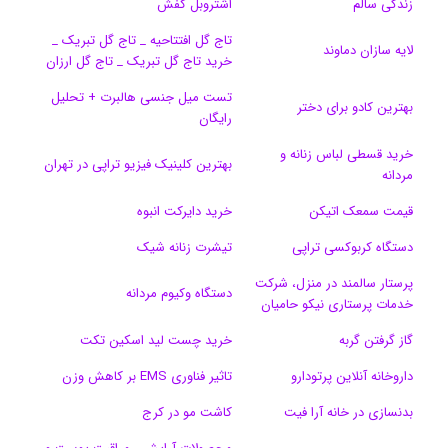
زندگی سالم
اشتروبل کفش
و
د
ت
u
ا
ک
تاج گل افتتاحیه _ تاج گل تبریک _
لایه سازان دماوند
خرید تاج گل تبریک _ تاج گل ارزان
ک
ا
ا
m
م
تست میل جنسی هالبرت + تحلیل
ی
گ
بهترین کادو برای دختر
رایگان
ن
ر
خرید قسطی لباس زنانه و
بهترین کلینیک فیزیو تراپی در تهران
مردانه
ا
قیمت سمعک اتیکن
خرید دایرکت انبوه
م
دستگاه کربوکسی تراپی
تیشرت زنانه شیک
پرستار سالمند در منزل، شرکت
دستگاه وکیوم مردانه
خدمات پرستاری نیکو حامیان
گاز گرفتن گربه
خرید چست لید اسکین تکت
داروخانه آنلاین پرتودارو
تاثیر فناوری EMS بر کاهش وزن
بدنسازی در خانه آرا فیت
کاشت مو در کرج