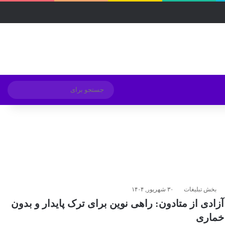
فیسبوک
ایکس
لینکداین
اینستاگرام
Medium
تلگرام
خوراک
ورود
ساید
تغییر پوسته
جستج
برای
بخش تبلیغات
۳۰ شهریور, ۱۴۰۴
آزادی از متادون: راهی نوین برای ترک پایدار و بدون
خماری