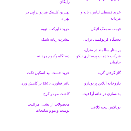
رایگان
ا
خرید قسطی لباس زنانه و
بهترین کلینیک فیزیو تراپی در
مردانه
تهران
م
قیمت سمعک اتیکن
خرید دایرکت انبوه
دستگاه کربوکسی تراپی
تیشرت زنانه شیک
پرستار سالمند در منزل،
شرکت خدمات پرستاری نیکو
دستگاه وکیوم مردانه
حامیان
گاز گرفتن گربه
خرید چست لید اسکین تکت
داروخانه آنلاین پرتودارو
تاثیر فناوری EMS بر کاهش وزن
بدنسازی در خانه آرا فیت
کاشت مو در کرج
محصولات آرایشی، مراقبت
بوتاکس پنجه کلاغی
پوست و مو و بدلیجات