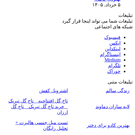
۵ خرداد, ۱۴۰۵
تبلیغات
تبلیغات شما می تواند اینجا قرار گیرد
شبکه های اجتماعی
فیسبوک
ایکس
لینکداین
اینستاگرام
Medium
تلگرام
خوراک
تبلیغات متنی
زندگی سالم
اشتروبل کفش
تاج گل افتتاحیه _ تاج گل تبریک
لایه سازان دماوند
_ خرید تاج گل تبریک _ تاج گل
ارزان
تست میل جنسی هالبرت +
بهترین کادو برای دختر
تحلیل رایگان