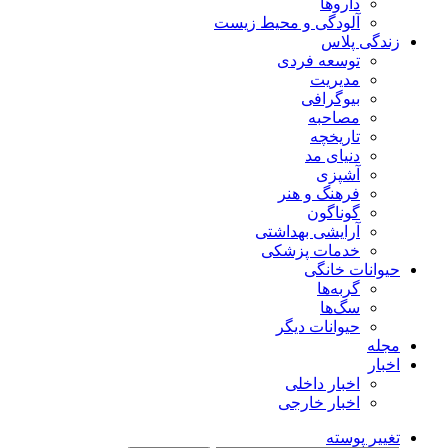
داروها
آلودگی و محیط زیست
زندگی پلاس
توسعه فردی
مدیریت
بیوگرافی
مصاحبه
تاریخچه
دنیای مد
آشپزی
فرهنگ و هنر
گوناگون
آرایشی بهداشتی
خدمات پزشکی
حیوانات خانگی
گربه‌ها
سگ‌ها
حیوانات دیگر
مجله
اخبار
اخبار داخلی
اخبار خارجی
تغییر پوسته