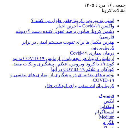
جمعه , ۱۶ مرداد ۱۴۰۵
مقالات کرونا
ایمنی به ویروس کرونا چقدر طول می کشد ؟
واکسن Covid-۱۹ – آخرین اخبار
دشمن کرونا: صابون یا ضد عفونی‌کننده دست ؟ (دوبله
فارسی)
بهترین مکمل ها برای تقویت سیستم ایمنی در برابر
کروناویروس
درمان بیماری Covid-۱۹
آزمایش کرونا، هر آنچه باید از آزمایش COVID-۱۹ بدانید
کوید ۱۹ یا کرونا ویروس، علائم ، پیشگیری و نکات مفید.
کودکان و علائم COVID-۱۹ در آنها
توصیه های تغذیه ای در پیشگیری از بیماری های تنفسی و
COVID-۱۹
کرونا و اثرات منفی برای کودکان چاق
فیسبوک
ایکس
لینکداین
اینستاگرام
Medium
تلگرام
خوراک