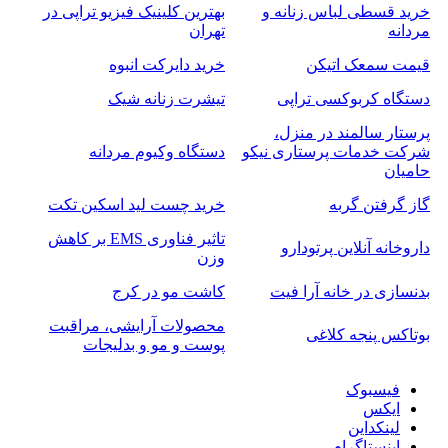
خرید قسطی لباس زنانه و
بهترین کلینیک فیزیو تراپی در
مردانه
تهران
قیمت سمعک اتیکن
خرید دایرکت انبوه
دستگاه کربوکسی تراپی
تیشرت زنانه شیک
پرستار سالمند در منزل،
شرکت خدمات پرستاری نیکو
دستگاه وکیوم مردانه
حامیان
گاز گرفتن گربه
خرید چست لید اسکین تکت
تاثیر فناوری EMS بر کاهش
داروخانه آنلاین پرتودارو
وزن
بدنسازی در خانه آرا فیت
کاشت مو در کرج
محصولات آرایشی، مراقبت
بوتاکس پنجه کلاغی
پوست و مو و بدلیجات
فیسبوک
ایکس
لینکداین
اینستاگرام