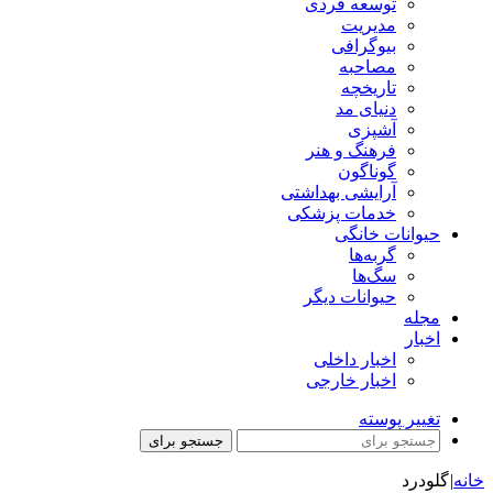
توسعه فردی
مدیریت
بیوگرافی
مصاحبه
تاریخچه
دنیای مد
آشپزی
فرهنگ و هنر
گوناگون
آرایشی بهداشتی
خدمات پزشکی
حیوانات خانگی
گربه‌ها
سگ‌ها
حیوانات دیگر
مجله
اخبار
اخبار داخلی
اخبار خارجی
تغییر پوسته
جستجو برای
خانه
|
گلودرد