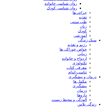
روان شناسی خانواده
روان شناسی کودک
جراحی‌ها
تغذیه
طب سنتی
زنان
کودک
آموزشی
سبک زندگی
رژیم و تغذیه
خواص خوراکی ها
زیبایی
ازدواج و خانواده
تکنولوژی
معرفی کتاب
تناسب اندام
درمان و پیشگیری
مکمل ها
پیشگیری
درمان
داروها
آلودگی و محیط زیست
زندگی پلاس