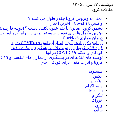
دوشنبه , ۱۲ مرداد ۱۴۰۵
مقالات کرونا
ایمنی به ویروس کرونا چقدر طول می کشد ؟
واکسن Covid-۱۹ – آخرین اخبار
دشمن کرونا: صابون یا ضد عفونی‌کننده دست ؟ (دوبله فارسی)
بهترین مکمل ها برای تقویت سیستم ایمنی در برابر کروناویرو
درمان بیماری Covid-۱۹
آزمایش کرونا، هر آنچه باید از آزمایش COVID-۱۹ بدانید
کوید ۱۹ یا کرونا ویروس، علائم ، پیشگیری و نکات مفید.
کودکان و علائم COVID-۱۹ در آنها
توصیه های تغذیه ای در پیشگیری از بیماری های تنفسی و COVID-۱۹
کرونا و اثرات منفی برای کودکان چاق
فیسبوک
ایکس
لینکداین
اینستاگرام
Medium
تلگرام
خوراک
ورود
سایدبار