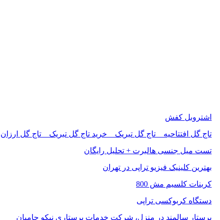
اشتروبل کفش
تاج گل افتتاحیه _ تاج گل تبریک _ خرید تاج گل تبریک _ تاج گل ارزان
تست میل جنسی هالبرت + تحلیل رایگان
بهترین کلینیک فیزیو تراپی در تهران
کربنات کلسیم مش 800
دستگاه کربوکسی تراپی
پرستار سالمند در منزل، شرکت خدمات پرستاری نیکو حامیان