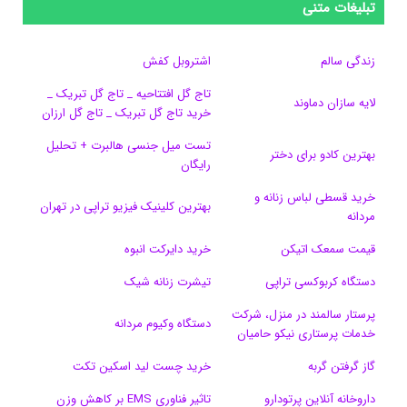
س
ک
ن
ن
d
گ
ر
تبلیغات متنی
ب
س
ک
س
i
ر
ا
زندگی سالم
اشتروبل کفش
و
د
ت
u
ا
ک
تاج گل افتتاحیه _ تاج گل تبریک _
لایه سازان دماوند
خرید تاج گل تبریک _ تاج گل ارزان
ک
ا
ا
m
م
تست میل جنسی هالبرت + تحلیل
ی
گ
بهترین کادو برای دختر
رایگان
ن
ر
خرید قسطی لباس زنانه و
بهترین کلینیک فیزیو تراپی در تهران
مردانه
ا
قیمت سمعک اتیکن
خرید دایرکت انبوه
م
دستگاه کربوکسی تراپی
تیشرت زنانه شیک
پرستار سالمند در منزل، شرکت
دستگاه وکیوم مردانه
خدمات پرستاری نیکو حامیان
گاز گرفتن گربه
خرید چست لید اسکین تکت
داروخانه آنلاین پرتودارو
تاثیر فناوری EMS بر کاهش وزن