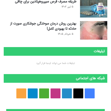
طریقه مصرف قرص سیپروهپتادین برای چاقی
۵ تیر, ۱۴۰۲
بهترین روش درمان سوختگی جوشکاری صورت از
حادثه تا بهبودی کامل!
۵ خرداد, ۱۴۰۵
تبلیغات
تبلیغات شما می تواند اینجا قرار گیرد
شبکه های اجتماعی
ف
ا
ل
ا
M
ت
خ
ی
ی
ی
ی
e
ل
و