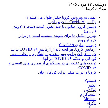
دوشنبه , ۱۲ مرداد ۱۴۰۵
مقالات کرونا
ایمنی به ویروس کرونا چقدر طول می کشد ؟
واکسن Covid-۱۹ – آخرین اخبار
دشمن کرونا: صابون یا ضد عفونی‌کننده دست ؟ (دوبله
فارسی)
بهترین مکمل ها برای تقویت سیستم ایمنی در برابر
کروناویروس
درمان بیماری Covid-۱۹
آزمایش کرونا، هر آنچه باید از آزمایش COVID-۱۹ بدانید
کوید ۱۹ یا کرونا ویروس، علائم ، پیشگیری و نکات مفید.
کودکان و علائم COVID-۱۹ در آنها
توصیه های تغذیه ای در پیشگیری از بیماری های تنفسی و
COVID-۱۹
کرونا و اثرات منفی برای کودکان چاق
فیسبوک
ایکس
لینکداین
اینستاگرام
Medium
تلگرام
خوراک