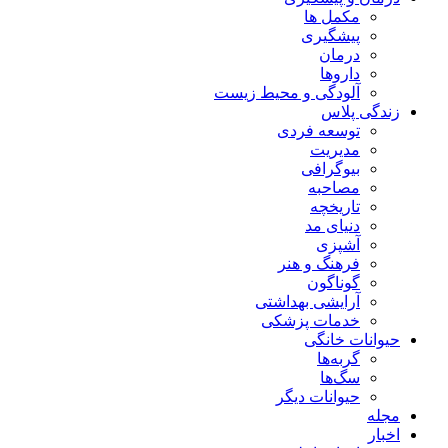
مکمل ها
پیشگیری
درمان
داروها
آلودگی و محیط زیست
زندگی پلاس
توسعه فردی
مدیریت
بیوگرافی
مصاحبه
تاریخچه
دنیای مد
آشپزی
فرهنگ و هنر
گوناگون
آرایشی بهداشتی
خدمات پزشکی
حیوانات خانگی
گربه‌ها
سگ‌ها
حیوانات دیگر
مجله
اخبار