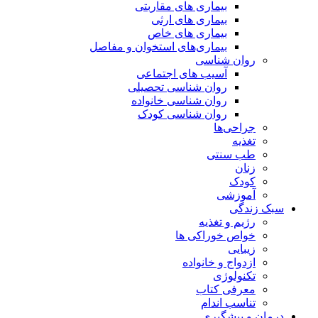
بیماری های مقاربتی
بیماری های ارثی
بیماری های خاص
بیماری‌های استخوان و مفاصل
روان شناسی
آسیب های اجتماعی
روان شناسی تحصیلی
روان شناسی خانواده
روان شناسی کودک
جراحی‌ها
تغذیه
طب سنتی
زنان
کودک
آموزشی
سبک زندگی
رژیم و تغذیه
خواص خوراکی ها
زیبایی
ازدواج و خانواده
تکنولوژی
معرفی کتاب
تناسب اندام
درمان و پیشگیری