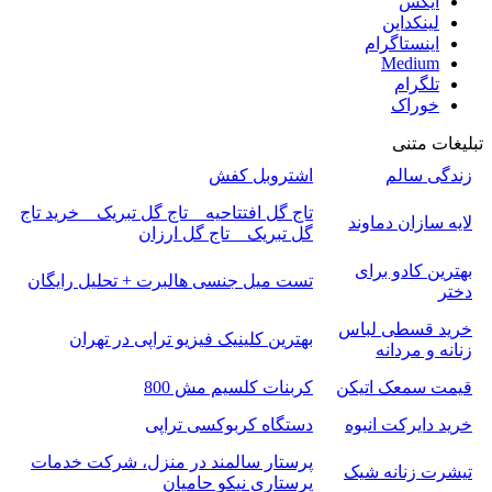
ایکس
لینکداین
اینستاگرام
Medium
تلگرام
خوراک
تبلیغات متنی
زندگی سالم
اشتروبل کفش
تاج گل افتتاحیه _ تاج گل تبریک _ خرید تاج
لایه سازان دماوند
گل تبریک _ تاج گل ارزان
بهترین کادو برای
تست میل جنسی هالبرت + تحلیل رایگان
دختر
خرید قسطی لباس
بهترین کلینیک فیزیو تراپی در تهران
زنانه و مردانه
قیمت سمعک اتیکن
کربنات کلسیم مش 800
خرید دایرکت انبوه
دستگاه کربوکسی تراپی
پرستار سالمند در منزل، شرکت خدمات
تیشرت زنانه شیک
پرستاری نیکو حامیان