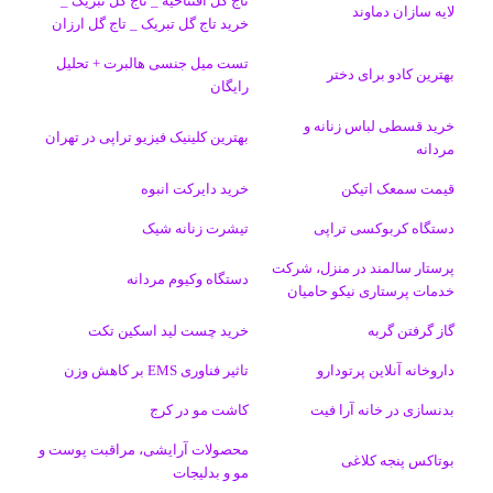
تاج گل افتتاحیه _ تاج گل تبریک _
لایه سازان دماوند
خرید تاج گل تبریک _ تاج گل ارزان
ک
ا
ا
m
م
تست میل جنسی هالبرت + تحلیل
ی
گ
بهترین کادو برای دختر
رایگان
ن
ر
خرید قسطی لباس زنانه و
بهترین کلینیک فیزیو تراپی در تهران
مردانه
ا
قیمت سمعک اتیکن
خرید دایرکت انبوه
م
دستگاه کربوکسی تراپی
تیشرت زنانه شیک
پرستار سالمند در منزل، شرکت
دستگاه وکیوم مردانه
خدمات پرستاری نیکو حامیان
گاز گرفتن گربه
خرید چست لید اسکین تکت
داروخانه آنلاین پرتودارو
تاثیر فناوری EMS بر کاهش وزن
بدنسازی در خانه آرا فیت
کاشت مو در کرج
محصولات آرایشی، مراقبت پوست و
بوتاکس پنجه کلاغی
مو و بدلیجات