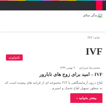
منو
ورود
تغییر پو
جس
خانه
|
IVF
IVF
تکنولوژی
محمدرضا شیرازی
۹ بهمن, ۱۳۹۹
IVF – امید برای زوج های نابارور
لقاح درون آزمایشگاهی یا IVF مجموعه ای از فرایند های پیچیده است که
به منظور تسهیل لقاح تخمک و اسپرم…
بیشتر بخوانید »