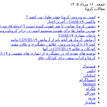
جمعه , ۱۶ مرداد ۱۴۰۵
مقالات کرونا
ایمنی به ویروس کرونا چقدر طول می کشد ؟
واکسن Covid-۱۹ – آخرین اخبار
دشمن کرونا: صابون یا ضد عفونی‌کننده دست ؟ (دوبله فارسی)
بهترین مکمل ها برای تقویت سیستم ایمنی در برابر کروناویرو
درمان بیماری Covid-۱۹
آزمایش کرونا، هر آنچه باید از آزمایش COVID-۱۹ بدانید
کوید ۱۹ یا کرونا ویروس، علائم ، پیشگیری و نکات مفید.
کودکان و علائم COVID-۱۹ در آنها
توصیه های تغذیه ای در پیشگیری از بیماری های تنفسی و COVID-۱۹
کرونا و اثرات منفی برای کودکان چاق
فیسبوک
ایکس
لینکداین
اینستاگرام
Medium
تلگرام
خوراک
ورود
سایدبار