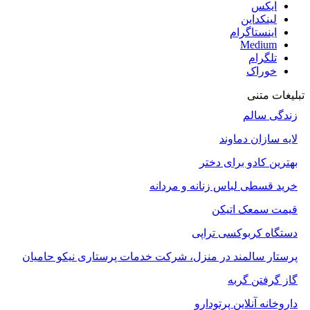
ایکس
لینکداین
اینستاگرام
Medium
تلگرام
خوراک
تبلیغات متنی
زندگی سالم
لایه سازان دماوند
بهترین کادو برای دختر
خرید قسطی لباس زنانه و مردانه
قیمت سمعک اتیکن
دستگاه کربوکسی تراپی
پرستار سالمند در منزل، شرکت خدمات پرستاری نیکو حامیان
گاز گرفتن گربه
داروخانه آنلاین پرتودارو