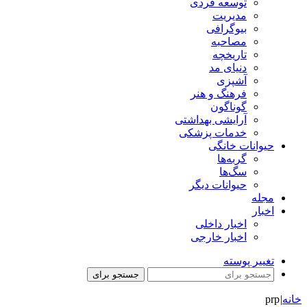
توسعه فردی
مدیریت
بیوگرافی
مصاحبه
تاریخچه
دنیای مد
آشپزی
فرهنگ و هنر
گوناگون
آرایشی بهداشتی
خدمات پزشکی
حیوانات خانگی
گربه‌ها
سگ‌ها
حیوانات دیگر
مجله
اخبار
اخبار داخلی
اخبار خارجی
تغییر پوسته
جستجو برای
خانه
|
prp