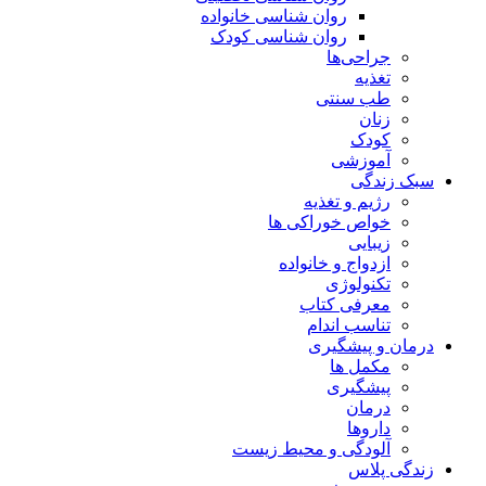
روان شناسی خانواده
روان شناسی کودک
جراحی‌ها
تغذیه
طب سنتی
زنان
کودک
آموزشی
سبک زندگی
رژیم و تغذیه
خواص خوراکی ها
زیبایی
ازدواج و خانواده
تکنولوژی
معرفی کتاب
تناسب اندام
درمان و پیشگیری
مکمل ها
پیشگیری
درمان
داروها
آلودگی و محیط زیست
زندگی پلاس