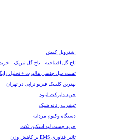
اشتروبل کفش
تاج گل افتتاحیه _ تاج گل تبریک _ خرید
تست میل جنسی هالبرت + تحلیل رایگ
بهترین کلینیک فیزیو تراپی در تهران
خرید دایرکت انبوه
تیشرت زنانه شیک
دستگاه وکیوم مردانه
خرید چست لید اسکین تکت
تاثیر فناوری EMS بر کاهش وزن