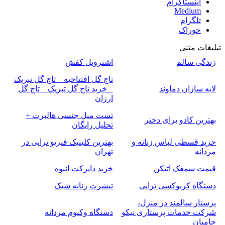
اینستاگرام
Medium
تلگرام
خوراک
تبلیغات متنی
زندگی سالم
اشتروبل کفش
تاج گل افتتاحیه _ تاج گل تبریک
لایه سازان دماوند
_ خرید تاج گل تبریک _ تاج گل
ارزان
تست میل جنسی هالبرت +
بهترین کادو برای دختر
تحلیل رایگان
خرید قسطی لباس زنانه و
بهترین کلینیک فیزیو تراپی در
مردانه
تهران
قیمت سمعک اتیکن
خرید دایرکت انبوه
دستگاه کربوکسی تراپی
تیشرت زنانه شیک
پرستار سالمند در منزل،
شرکت خدمات پرستاری نیکو
دستگاه وکیوم مردانه
حامیان