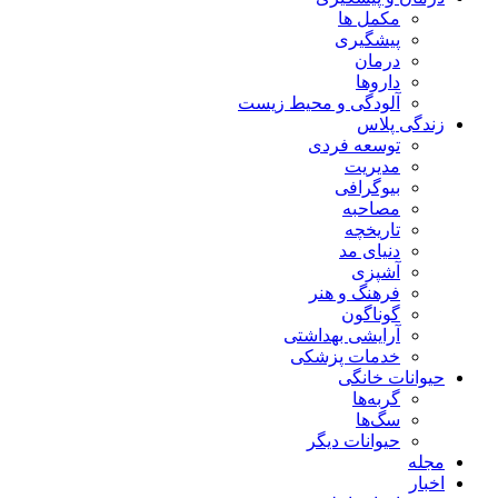
مکمل ها
پیشگیری
درمان
داروها
آلودگی و محیط زیست
زندگی پلاس
توسعه فردی
مدیریت
بیوگرافی
مصاحبه
تاریخچه
دنیای مد
آشپزی
فرهنگ و هنر
گوناگون
آرایشی بهداشتی
خدمات پزشکی
حیوانات خانگی
گربه‌ها
سگ‌ها
حیوانات دیگر
مجله
اخبار