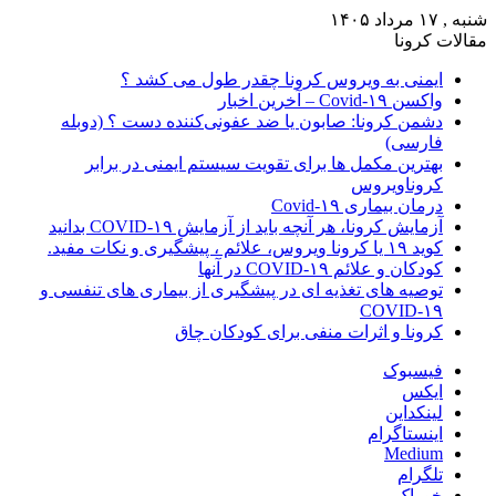
شنبه , ۱۷ مرداد ۱۴۰۵
مقالات کرونا
ایمنی به ویروس کرونا چقدر طول می کشد ؟
واکسن Covid-۱۹ – آخرین اخبار
دشمن کرونا: صابون یا ضد عفونی‌کننده دست ؟ (دوبله
فارسی)
بهترین مکمل ها برای تقویت سیستم ایمنی در برابر
کروناویروس
درمان بیماری Covid-۱۹
آزمایش کرونا، هر آنچه باید از آزمایش COVID-۱۹ بدانید
کوید ۱۹ یا کرونا ویروس، علائم ، پیشگیری و نکات مفید.
کودکان و علائم COVID-۱۹ در آنها
توصیه های تغذیه ای در پیشگیری از بیماری های تنفسی و
COVID-۱۹
کرونا و اثرات منفی برای کودکان چاق
فیسبوک
ایکس
لینکداین
اینستاگرام
Medium
تلگرام
خوراک