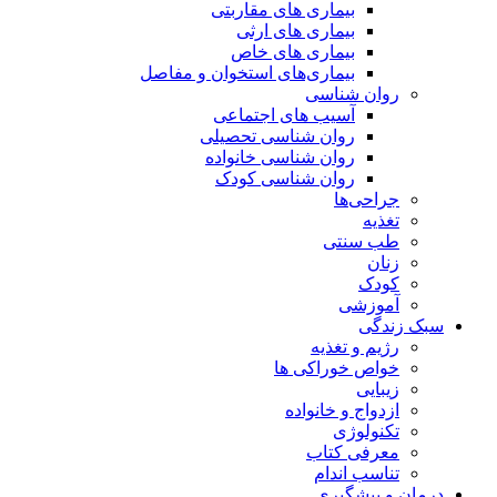
بیماری های مقاربتی
بیماری های ارثی
بیماری های خاص
بیماری‌های استخوان و مفاصل
روان شناسی
آسیب های اجتماعی
روان شناسی تحصیلی
روان شناسی خانواده
روان شناسی کودک
جراحی‌ها
تغذیه
طب سنتی
زنان
کودک
آموزشی
سبک زندگی
رژیم و تغذیه
خواص خوراکی ها
زیبایی
ازدواج و خانواده
تکنولوژی
معرفی کتاب
تناسب اندام
درمان و پیشگیری