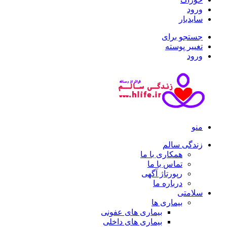
ورود
سایدبار
جستجو برای
تغییر پوسته
ورود
منو
زندگی سالم
همکاری با ما
تماس با ما
رپورتاژ آگهی
درباره ما
سلامتی
بیماری ها
بیماری های عفونی
بیماری های داخلی