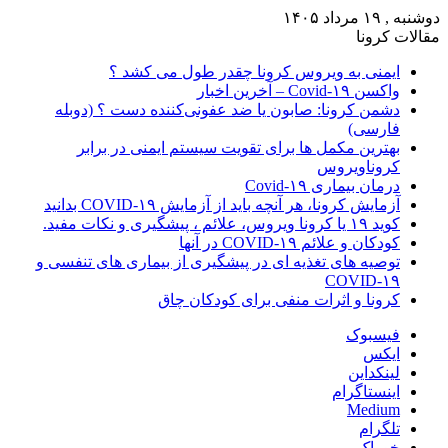
دوشنبه , ۱۹ مرداد ۱۴۰۵
مقالات کرونا
ایمنی به ویروس کرونا چقدر طول می کشد ؟
واکسن Covid-۱۹ – آخرین اخبار
دشمن کرونا: صابون یا ضد عفونی‌کننده دست ؟ (دوبله
فارسی)
بهترین مکمل ها برای تقویت سیستم ایمنی در برابر
کروناویروس
درمان بیماری Covid-۱۹
آزمایش کرونا، هر آنچه باید از آزمایش COVID-۱۹ بدانید
کوید ۱۹ یا کرونا ویروس، علائم ، پیشگیری و نکات مفید.
کودکان و علائم COVID-۱۹ در آنها
توصیه های تغذیه ای در پیشگیری از بیماری های تنفسی و
COVID-۱۹
کرونا و اثرات منفی برای کودکان چاق
فیسبوک
ایکس
لینکداین
اینستاگرام
Medium
تلگرام
خوراک