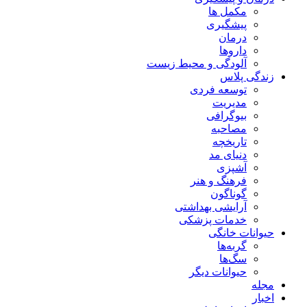
مکمل ها
پیشگیری
درمان
داروها
آلودگی و محیط زیست
زندگی پلاس
توسعه فردی
مدیریت
بیوگرافی
مصاحبه
تاریخچه
دنیای مد
آشپزی
فرهنگ و هنر
گوناگون
آرایشی بهداشتی
خدمات پزشکی
حیوانات خانگی
گربه‌ها
سگ‌ها
حیوانات دیگر
مجله
اخبار