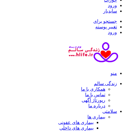
ورود
سایدبار
جستجو برای
تغییر پوسته
ورود
منو
زندگی سالم
همکاری با ما
تماس با ما
رپورتاژ آگهی
درباره ما
سلامتی
بیماری ها
بیماری های عفونی
بیماری های داخلی