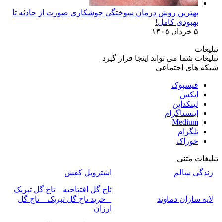
بهترین روش درمان سوختگی جوشکاری صورت از حادثه تا
بهبودی کامل!
۵ خرداد, ۱۴۰۵
تبلیغات
تبلیغات شما می تواند اینجا قرار گیرد
شبکه های اجتماعی
فیسبوک
ایکس
لینکداین
اینستاگرام
Medium
تلگرام
خوراک
تبلیغات متنی
زندگی سالم
اشتروبل کفش
تاج گل افتتاحیه _ تاج گل تبریک
لایه سازان دماوند
_ خرید تاج گل تبریک _ تاج گل
ارزان