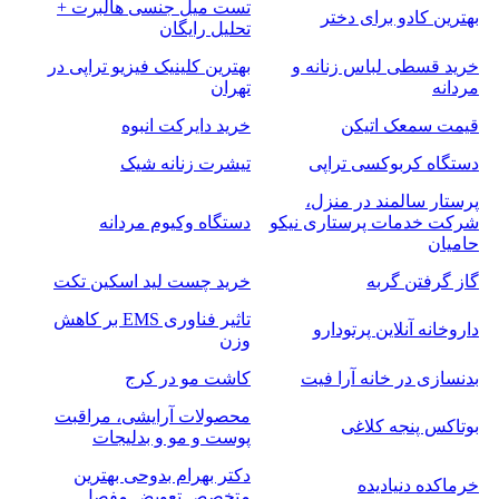
تست میل جنسی هالبرت +
بهترین کادو برای دختر
تحلیل رایگان
خرید قسطی لباس زنانه و
بهترین کلینیک فیزیو تراپی در
مردانه
تهران
قیمت سمعک اتیکن
خرید دایرکت انبوه
دستگاه کربوکسی تراپی
تیشرت زنانه شیک
پرستار سالمند در منزل،
شرکت خدمات پرستاری نیکو
دستگاه وکیوم مردانه
حامیان
گاز گرفتن گربه
خرید چست لید اسکین تکت
تاثیر فناوری EMS بر کاهش
داروخانه آنلاین پرتودارو
وزن
بدنسازی در خانه آرا فیت
کاشت مو در کرج
محصولات آرایشی، مراقبت
بوتاکس پنجه کلاغی
پوست و مو و بدلیجات
دکتر بهرام بدوحی بهترین
خرماکده دنیادیده
متخصص تعویض مفصل