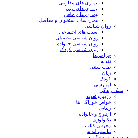
بیماری های مقاربتی
بیماری های ارثی
بیماری های خاص
بیماری‌های استخوان و مفاصل
روان شناسی
آسیب های اجتماعی
روان شناسی تحصیلی
روان شناسی خانواده
روان شناسی کودک
جراحی‌ها
تغذیه
طب سنتی
زنان
کودک
آموزشی
سبک زندگی
رژیم و تغذیه
خواص خوراکی ها
زیبایی
ازدواج و خانواده
تکنولوژی
معرفی کتاب
تناسب اندام
درمان و پیشگیری