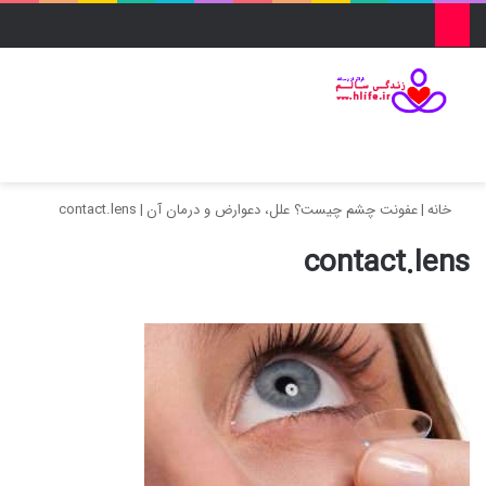
منو
ورود
تغییر پو
جس
خانه
|
عفونت چشم چیست؟ علل، دعوارض و درمان آن
|
contact.lens
contact.lens