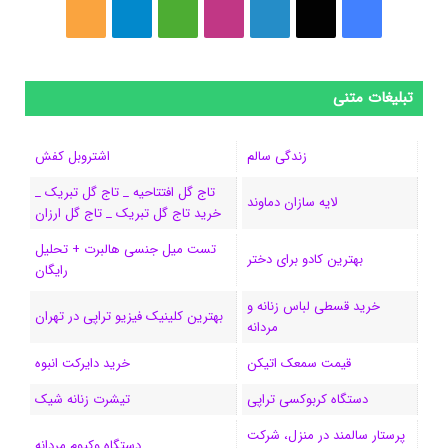
ف
ا
ل
ا
M
ت
خ
ی
ی
ی
ی
e
ل
و
س
ک
ن
ن
d
گ
ر
تبلیغات متنی
ب
س
ک
س
i
ر
ا
زندگی سالم
اشتروبل کفش
و
د
ت
u
ا
ک
تاج گل افتتاحیه _ تاج گل تبریک _
لایه سازان دماوند
خرید تاج گل تبریک _ تاج گل ارزان
ک
ا
ا
m
م
تست میل جنسی هالبرت + تحلیل
ی
گ
بهترین کادو برای دختر
رایگان
ن
ر
خرید قسطی لباس زنانه و
بهترین کلینیک فیزیو تراپی در تهران
مردانه
ا
قیمت سمعک اتیکن
خرید دایرکت انبوه
م
دستگاه کربوکسی تراپی
تیشرت زنانه شیک
پرستار سالمند در منزل، شرکت
دستگاه وکیوم مردانه