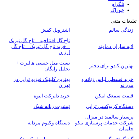
تلگرام
خوراک
تبلیغات متنی
زندگی سالم
اشتروبل کفش
تاج گل افتتاحیه _ تاج گل تبریک
لایه سازان دماوند
_ خرید تاج گل تبریک _ تاج گل
ارزان
تست میل جنسی هالبرت +
بهترین کادو برای دختر
تحلیل رایگان
خرید قسطی لباس زنانه و
بهترین کلینیک فیزیو تراپی در
مردانه
تهران
قیمت سمعک اتیکن
خرید دایرکت انبوه
دستگاه کربوکسی تراپی
تیشرت زنانه شیک
پرستار سالمند در منزل،
شرکت خدمات پرستاری نیکو
دستگاه وکیوم مردانه
حامیان