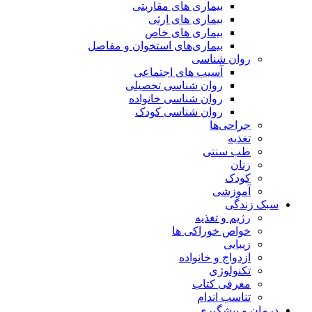
بیماری های مقاربتی
بیماری های ارثی
بیماری های خاص
بیماری‌های استخوان و مفاصل
روان شناسی
آسیب های اجتماعی
روان شناسی تحصیلی
روان شناسی خانواده
روان شناسی کودک
جراحی‌ها
تغذیه
طب سنتی
زنان
کودک
آموزشی
سبک زندگی
رژیم و تغذیه
خواص خوراکی ها
زیبایی
ازدواج و خانواده
تکنولوژی
معرفی کتاب
تناسب اندام
درمان و پیشگیری