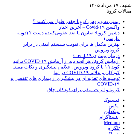
شنبه , ۱۷ مرداد ۱۴۰۵
مقالات کرونا
ایمنی به ویروس کرونا چقدر طول می کشد ؟
واکسن Covid-۱۹ – آخرین اخبار
دشمن کرونا: صابون یا ضد عفونی‌کننده دست ؟ (دوبله
فارسی)
بهترین مکمل ها برای تقویت سیستم ایمنی در برابر
کروناویروس
درمان بیماری Covid-۱۹
آزمایش کرونا، هر آنچه باید از آزمایش COVID-۱۹ بدانید
کوید ۱۹ یا کرونا ویروس، علائم ، پیشگیری و نکات مفید.
کودکان و علائم COVID-۱۹ در آنها
توصیه های تغذیه ای در پیشگیری از بیماری های تنفسی و
COVID-۱۹
کرونا و اثرات منفی برای کودکان چاق
فیسبوک
ایکس
لینکداین
اینستاگرام
Medium
تلگرام
خوراک