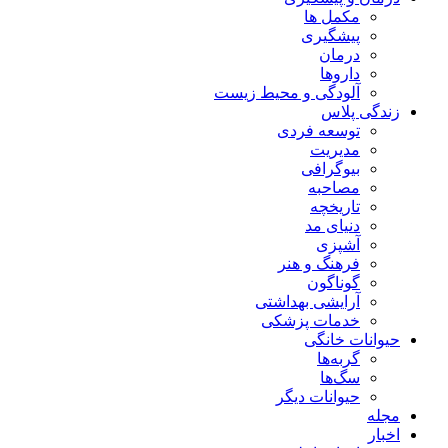
مکمل ها
پیشگیری
درمان
داروها
آلودگی و محیط زیست
زندگی پلاس
توسعه فردی
مدیریت
بیوگرافی
مصاحبه
تاریخچه
دنیای مد
آشپزی
فرهنگ و هنر
گوناگون
آرایشی بهداشتی
خدمات پزشکی
حیوانات خانگی
گربه‌ها
سگ‌ها
حیوانات دیگر
مجله
اخبار