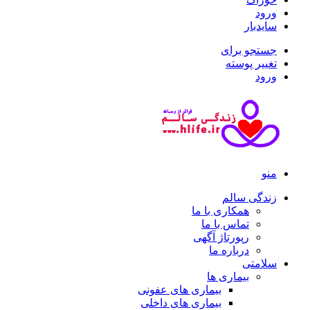
ورود
سایدبار
جستجو برای
تغییر پوسته
ورود
منو
زندگی سالم
همکاری با ما
تماس با ما
رپورتاژ آگهی
درباره ما
سلامتی
بیماری ها
بیماری های عفونی
بیماری های داخلی