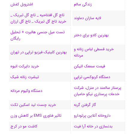
زندگی سالم
اشتروبل کفش
و
د
ت
u
ا
ک
تاج گل افتتاحیه _ تاج گل تبریک _
لایه سازان دماوند
خرید تاج گل تبریک _ تاج گل ارزان
ک
ا
ا
m
م
تست میل جنسی هالبرت + تحلیل
ی
گ
بهترین کادو برای دختر
رایگان
ن
ر
خرید قسطی لباس زنانه و
بهترین کلینیک فیزیو تراپی در تهران
مردانه
ا
قیمت سمعک اتیکن
خرید دایرکت انبوه
م
دستگاه کربوکسی تراپی
تیشرت زنانه شیک
پرستار سالمند در منزل، شرکت
دستگاه وکیوم مردانه
خدمات پرستاری نیکو حامیان
گاز گرفتن گربه
خرید چست لید اسکین تکت
داروخانه آنلاین پرتودارو
تاثیر فناوری EMS بر کاهش وزن
بدنسازی در خانه آرا فیت
کاشت مو در کرج