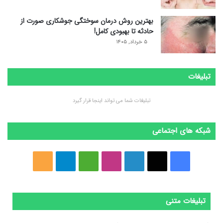
بهترین روش درمان سوختگی جوشکاری صورت از
حادثه تا بهبودی کامل!
۵ خرداد, ۱۴۰۵
تبلیغات
تبلیغات شما می تواند اینجا قرار گیرد
شبکه های اجتماعی
ف
ا
ل
ا
M
ت
خ
ی
ی
ی
ی
e
ل
و
س
ک
ن
ن
d
گ
ر
تبلیغات متنی
ب
س
ک
س
i
ر
ا