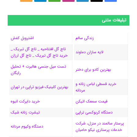
ی
ی
ی
ی
e
ل
و
س
ک
ن
ن
d
گ
ر
تبلیغات متنی
ب
س
ک
س
i
ر
ا
زندگی سالم
اشتروبل کفش
و
د
ت
u
ا
ک
تاج گل افتتاحیه _ تاج گل تبریک _
لایه سازان دماوند
خرید تاج گل تبریک _ تاج گل ارزان
ک
ا
ا
m
م
تست میل جنسی هالبرت + تحلیل
ی
گ
بهترین کادو برای دختر
رایگان
ن
ر
خرید قسطی لباس زنانه و
بهترین کلینیک فیزیو تراپی در تهران
مردانه
ا
قیمت سمعک اتیکن
خرید دایرکت انبوه
م
دستگاه کربوکسی تراپی
تیشرت زنانه شیک
پرستار سالمند در منزل، شرکت
دستگاه وکیوم مردانه
خدمات پرستاری نیکو حامیان