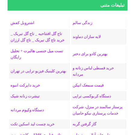
س
ک
ن
ن
d
گ
ر
تبلیغات متنی
ب
س
ک
س
i
ر
ا
زندگی سالم
اشتروبل کفش
و
د
ت
u
ا
ک
تاج گل افتتاحیه _ تاج گل تبریک _
لایه سازان دماوند
خرید تاج گل تبریک _ تاج گل ارزان
ک
ا
ا
m
م
تست میل جنسی هالبرت + تحلیل
ی
گ
بهترین کادو برای دختر
رایگان
ن
ر
خرید قسطی لباس زنانه و
بهترین کلینیک فیزیو تراپی در تهران
مردانه
ا
قیمت سمعک اتیکن
خرید دایرکت انبوه
م
دستگاه کربوکسی تراپی
تیشرت زنانه شیک
پرستار سالمند در منزل، شرکت
دستگاه وکیوم مردانه
خدمات پرستاری نیکو حامیان
گاز گرفتن گربه
خرید چست لید اسکین تکت
داروخانه آنلاین پرتودارو
تاثیر فناوری EMS بر کاهش وزن