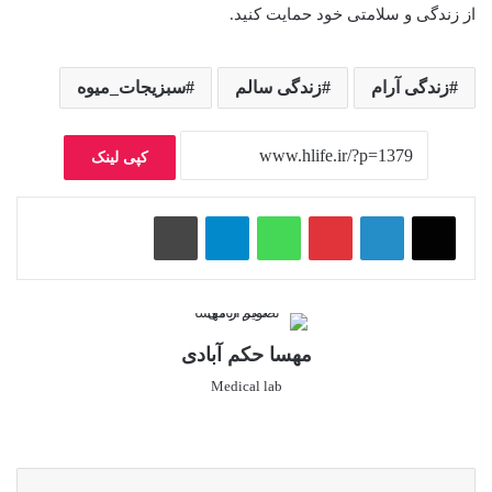
از زندگی و سلامتی خود حمایت کنید.
زندگی آرام
زندگی سالم
سبزیجات_میوه
کپی لینک
پینتریست
واتس آپ
تلگرام
چاپ
مهسا حکم آبادی
Medical lab
وبس
این
ایت
ستا
گرا