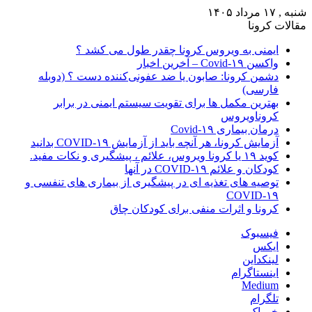
شنبه , ۱۷ مرداد ۱۴۰۵
مقالات کرونا
ایمنی به ویروس کرونا چقدر طول می کشد ؟
واکسن Covid-۱۹ – آخرین اخبار
دشمن کرونا: صابون یا ضد عفونی‌کننده دست ؟ (دوبله
فارسی)
بهترین مکمل ها برای تقویت سیستم ایمنی در برابر
کروناویروس
درمان بیماری Covid-۱۹
آزمایش کرونا، هر آنچه باید از آزمایش COVID-۱۹ بدانید
کوید ۱۹ یا کرونا ویروس، علائم ، پیشگیری و نکات مفید.
کودکان و علائم COVID-۱۹ در آنها
توصیه های تغذیه ای در پیشگیری از بیماری های تنفسی و
COVID-۱۹
کرونا و اثرات منفی برای کودکان چاق
فیسبوک
ایکس
لینکداین
اینستاگرام
Medium
تلگرام
خوراک