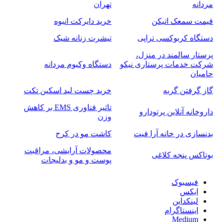
مردانه
تهران
قیمت سمعک اتیکن
خرید دایرکت انبوه
دستگاه کربوکسی تراپی
تیشرت زنانه شیک
پرستار سالمند در منزل،
شرکت خدمات پرستاری نیکو
دستگاه وکیوم مردانه
حامیان
گاز گرفتن گربه
خرید چست لید اسکین تکت
تاثیر فناوری EMS بر کاهش
داروخانه آنلاین پرتودارو
وزن
بدنسازی در خانه آرا فیت
کاشت مو در کرج
محصولات آرایشی، مراقبت
بوتاکس پنجه کلاغی
پوست و مو و بدلیجات
فیسبوک
ایکس
لینکداین
اینستاگرام
Medium