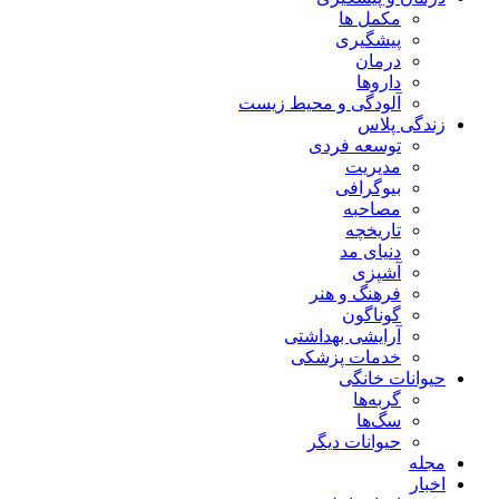
مکمل ها
پیشگیری
درمان
داروها
آلودگی و محیط زیست
زندگی پلاس
توسعه فردی
مدیریت
بیوگرافی
مصاحبه
تاریخچه
دنیای مد
آشپزی
فرهنگ و هنر
گوناگون
آرایشی بهداشتی
خدمات پزشکی
حیوانات خانگی
گربه‌ها
سگ‌ها
حیوانات دیگر
مجله
اخبار