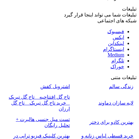
تبلیغات
تبلیغات شما می تواند اینجا قرار گیرد
شبکه های اجتماعی
فیسبوک
ایکس
لینکداین
اینستاگرام
Medium
تلگرام
خوراک
تبلیغات متنی
زندگی سالم
اشتروبل کفش
تاج گل افتتاحیه _ تاج گل تبریک
لایه سازان دماوند
_ خرید تاج گل تبریک _ تاج گل
ارزان
تست میل جنسی هالبرت +
بهترین کادو برای دختر
تحلیل رایگان
خرید قسطی لباس زنانه و
بهترین کلینیک فیزیو تراپی در