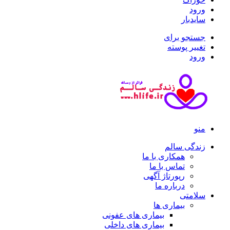
ورود
سایدبار
جستجو برای
تغییر پوسته
ورود
منو
زندگی سالم
همکاری با ما
تماس با ما
رپورتاژ آگهی
درباره ما
سلامتی
بیماری ها
بیماری های عفونی
بیماری های داخلی