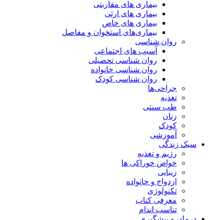
بیماری های مقاربتی
بیماری های ارثی
بیماری های خاص
بیماری‌های استخوان و مفاصل
روان شناسی
آسیب های اجتماعی
روان شناسی تحصیلی
روان شناسی خانواده
روان شناسی کودک
جراحی‌ها
تغذیه
طب سنتی
زنان
کودک
آموزشی
سبک زندگی
رژیم و تغذیه
خواص خوراکی ها
زیبایی
ازدواج و خانواده
تکنولوژی
معرفی کتاب
تناسب اندام
درمان و پیشگیری