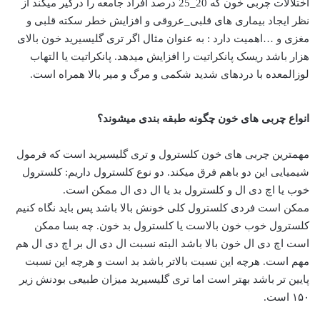
اختلالات چربی خون که 20_25 درصد افراد جامعه را درگیر میکند از
نظر ایجاد بیماری های قلبی_عروقی و افزایش خطر سکته قلبی و
مغزی و …اهمیت دارد : به عنوان مثال اگر تری گلیسیرید خون بالای
هزار باشد ریسک پانکراتیت را افزایش میدهد. پانکراتیت یا التهاب
لوزالمعده با دردهای شدید شکمی و مرگ و میر بالا همراه است.
انواع چربی های خون چگونه طبقه بندی میشوند؟
مهمترین چربی های خون کلسترول و تری گلیسیرید است که فرمول
شیمیایی این دو باهم فرق میکند. دو نوع کلسترول داریم: کلسترول
خوب یا اچ دی ال و کلسترول بد یا ال دی ال ممکن است.
ممکن است فردی کلسترول کلی خونش بالا باشد پس باید نگاه کنیم
کلسترول خوب خون بالاست یا کلسترول بد خون. چه بسا ممکن
است اچ دی ال خون بالا باشد البته نسبت ال دی ال بر اچ دی ال هم
مهم است. هرچه این نسبت بالاتر باشد بد است و هرچه این نسبت
پایین تر باشد بهتر است اما تری گلیسیرید میزان طبیعی بودنش زیر
۱۵۰ است.