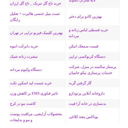
لایه سازان دماوند
خرید تاج گل تبریک _ تاج گل ارزان
ک
ا
ا
m
م
تست میل جنسی هالبرت + تحلیل
ی
گ
بهترین کادو برای دختر
رایگان
ن
ر
خرید قسطی لباس زنانه و
بهترین کلینیک فیزیو تراپی در تهران
مردانه
ا
قیمت سمعک اتیکن
خرید دایرکت انبوه
م
دستگاه کربوکسی تراپی
تیشرت زنانه شیک
پرستار سالمند در منزل، شرکت
دستگاه وکیوم مردانه
خدمات پرستاری نیکو حامیان
گاز گرفتن گربه
خرید چست لید اسکین تکت
داروخانه آنلاین پرتودارو
تاثیر فناوری EMS بر کاهش وزن
بدنسازی در خانه آرا فیت
کاشت مو در کرج
محصولات آرایشی، مراقبت پوست
بوتاکس پنجه کلاغی
و مو و بدلیجات