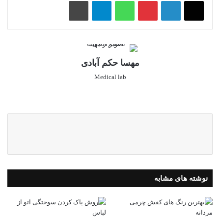
پینتریست
واتس آپ
تلگرام
چاپ
مهسا حکم آبادی
Medical lab
وبس
این
ایت
ستا
گرا
م
نوشته های مشابه